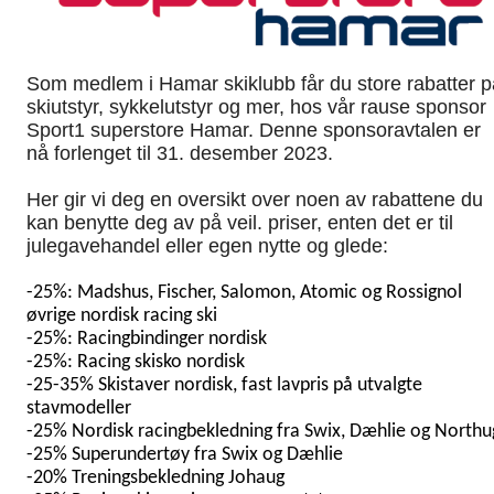
Som medlem i Hamar skiklubb får du store rabatter p
skiutstyr, sykkelutstyr og mer, hos vår rause sponsor
Sport1 superstore Hamar. Denne sponsoravtalen er
nå forlenget til 31. desember 2023.
Her gir vi deg en oversikt over noen av rabattene du
kan benytte deg av på veil. priser, enten det er til
julegavehandel eller egen nytte og glede:
-25%: Madshus, Fischer, Salomon, Atomic og Rossignol
øvrige nordisk racing ski
-25%: Racingbindinger nordisk
-25%: Racing skisko nordisk
-25-35% Skistaver nordisk, fast lavpris på utvalgte
stavmodeller
-25% Nordisk racingbekledning fra Swix, Dæhlie og Northu
-25% Superundertøy fra Swix og Dæhlie
-20% Treningsbekledning Johaug