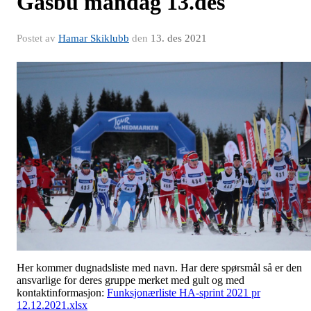
Gåsbu mandag 13.des
Postet av
Hamar Skiklubb
den
13. des 2021
Her kommer dugnadsliste med navn. Har dere spørsmål så er den
ansvarlige for deres gruppe merket med gult og med
kontaktinformasjon:
Funksjonærliste HA-sprint 2021 pr
12.12.2021.xlsx