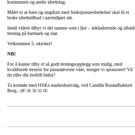
kommunen og andre idrettslag.
Målet er at barn og ungdom med funksjonsnedsettelser skal få et
bedre idrettstilbud i nærmiljøet sitt.
Inntil videre tilbyr vi det samme som i fjor – inkluderende og allsid
trening på barmark og snø.
Velkommen 5. oktober!
NB!
For å kunne tilby et så godt treningsopplegg som mulig, med
kvalifiserte trenere for parautøverne våre, trenger vi sponsorer! Vil
du eller din bedrift bidra?
Ta kontakt med HSKs markedsutvalg, ved Camilla Rustadbakken
Berg - tlf:
95 30 32 00