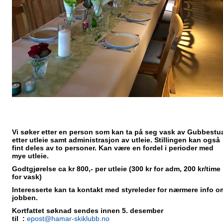
Vi søker etter en person som kan ta på seg vask av Gubbestu
etter utleie samt administrasjon av utleie. Stillingen kan også
fint deles av to personer. Kan være en fordel i perioder med
mye utleie.
Godtgjørelse ca kr 800,- per utleie (300 kr for adm, 200 kr/time
for vask)
Interesserte kan ta kontakt med styreleder for nærmere info o
jobben.
Kortfattet søknad sendes innen 5. desember
til
:
epost@hamar-skiklubb.no