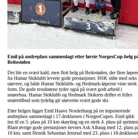
Emil på andreplass sammenlagt etter første NorgesCup-helg p
Beitostølen
Det ble en svært kald, men flott helg på Beitostølen, der flere løper
fra Hamar Skiklubb leverte gode prestasjoner. HSK stilte med seks
utøvere, og både Hamar Skiklubb- og Hedmark-løperne viste sterk
form. De gode resultatene tyder også på svært godt arbeid i
smørebua. Hamar Skiklubb og Hedmark Skikrets drifter et felles
smøretilbud som tydelig gir utøverne svært gode ski.
Etter helgen ligger Emil Haave Norderhaug på en imponerende
andreplass sammenlagt i 17-årsklassen i NorgesCupen. Emil gikk
inn til en 5. plass på 10 km skøyting og en sterk 4. plass på sprinten
Blant øvrige gode prestasjoner nevnes Ask Alhaug med 12. plass p
10 km, samt Henrik Sebastian Jensrud med 23. plass i 18-årsklasse