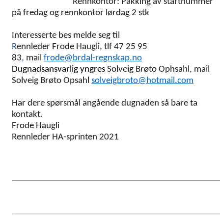
Rennkontor: Pakking av startnummer
på fredag og rennkontor lørdag 2 stk
Interesserte bes melde seg til
R
ennleder Frode Haugli, tlf 47 25 95
83
,
mail
frode@brdal-regnskap.no
Dugnadsansvarlig yngres
Solveig Brøto Ophsahl, mail
Solveig Brøto Opsahl
solveigbroto@hotmail.com
Har dere spørsmål angående dugnaden så bare ta
kontakt.
Frode Haugli
Rennleder HA-sprinten 2021