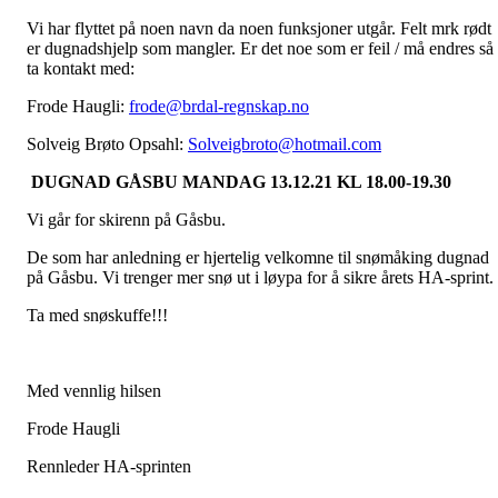
Vi har flyttet på noen navn da noen funksjoner utgår. Felt mrk rødt
er dugnadshjelp som mangler. Er det noe som er feil / må endres så
ta kontakt med:
Frode Haugli:
frode@brdal-regnskap.no
Solveig Brøto Opsahl:
Solveigbroto@hotmail.com
DUGNAD GÅSBU MANDAG 13.12.21 KL 18.00-19.30
Vi går for skirenn på Gåsbu.
De som har anledning er hjertelig velkomne til snømåking dugnad
på Gåsbu. Vi trenger mer snø ut i løypa for å sikre årets HA-sprint.
Ta med snøskuffe!!!
Med vennlig hilsen
Frode Haugli
Rennleder HA-sprinten