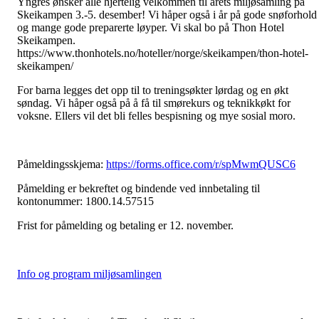
Yngres ønsker alle hjertelig velkommen til årets miljøsamling på
Skeikampen 3.-5. desember! Vi håper også i år på gode snøforhold
og mange gode preparerte løyper. Vi skal bo på Thon Hotel
Skeikampen.
https://www.thonhotels.no/hoteller/norge/skeikampen/thon-hotel-
skeikampen/
For barna legges det opp til to treningsøkter lørdag og en økt
søndag. Vi håper også på å få til smørekurs og teknikkøkt for
voksne. Ellers vil det bli felles bespisning og mye sosial moro.
Påmeldingsskjema:
https://forms.office.com/r/spMwmQUSC6
Påmelding er bekreftet og bindende ved innbetaling til
kontonummer: 1800.14.57515
Frist for påmelding og betaling er 12. november.
Info og program miljøsamlingen