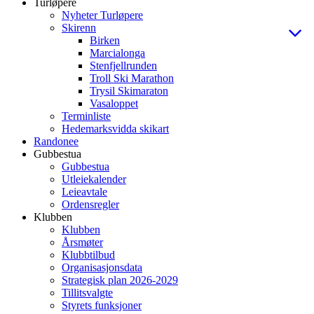
Turløpere
Nyheter Turløpere
Skirenn
Birken
Marcialonga
Stenfjellrunden
Troll Ski Marathon
Trysil Skimaraton
Vasaloppet
Terminliste
Hedemarksvidda skikart
Randonee
Gubbestua
Gubbestua
Utleiekalender
Leieavtale
Ordensregler
Klubben
Klubben
Årsmøter
Klubbtilbud
Organisasjonsdata
Strategisk plan 2026-2029
Tillitsvalgte
Styrets funksjoner