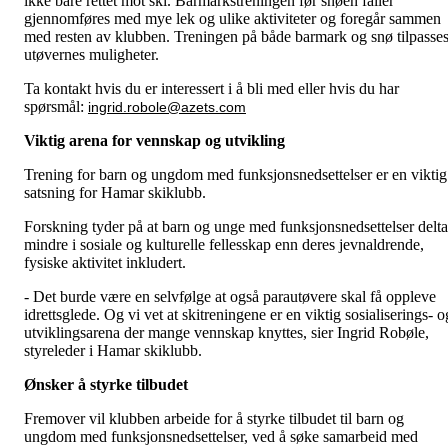
ikke bare rettet mot ski. Barmarkstreningen før snøen faller
gjennomføres med mye lek og ulike aktiviteter og foregår sammen
med resten av klubben. Treningen på både barmark og snø tilpasse
utøvernes muligheter.
Ta kontakt hvis du er interessert i å bli med eller hvis du har
spørsmål:
ingrid.robole@azets.com
Viktig arena for vennskap og utvikling
Trening for barn og ungdom med funksjonsnedsettelser er en viktig
satsning for Hamar skiklubb.
Forskning tyder på at barn og unge med funksjonsnedsettelser delta
mindre i sosiale og kulturelle fellesskap enn deres jevnaldrende,
fysiske aktivitet inkludert.
- Det burde være en selvfølge at også parautøvere skal få oppleve
idrettsglede. Og vi vet at skitreningene er en viktig sosialiserings- o
utviklingsarena der mange vennskap knyttes, sier Ingrid Robøle,
styreleder i Hamar skiklubb.
Ønsker å styrke tilbudet
Fremover vil klubben arbeide for å styrke tilbudet til barn og
ungdom med funksjonsnedsettelser, ved å søke samarbeid med