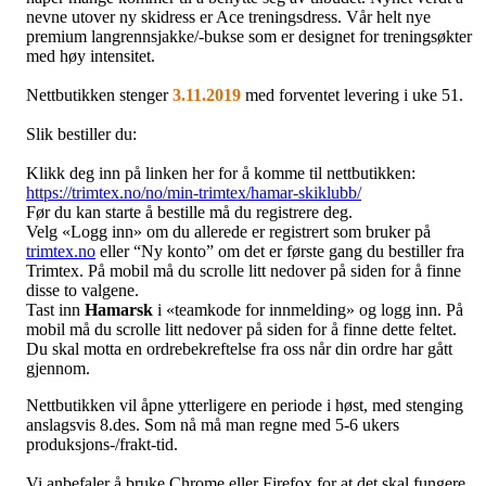
nevne utover ny skidress er Ace treningsdress. Vår helt nye
premium langrennsjakke/-bukse som er designet for treningsøkter
med høy intensitet.
Nettbutikken stenger
3
.11.2019
med forventet levering i uke 51.
Slik bestiller du:
Klikk deg inn på linken her for å komme til nettbutikken:
https://trimtex.no/no/min-
trimtex/hamar-skiklubb/
Før du kan starte å bestille må du registrere deg.
Velg «Logg inn» om du allerede er registrert som bruker på
trimtex.no
eller “Ny konto” om det er første gang du bestiller fra
Trimtex. På mobil må du scrolle litt nedover på siden for å finne
disse to valgene.
Tast inn
Hamarsk
i «teamkode for innmelding» og logg inn. På
mobil må du scrolle litt nedover på siden for å finne dette feltet.
Du skal motta en ordrebekreftelse fra oss når din ordre har gått
gjennom.
Nettbutikken vil åpne ytterligere en periode i høst, med stenging
anslagsvis 8.des. Som nå må man regne med 5-6 ukers
produksjons-/frakt-tid.
Vi anbefaler å bruke Chrome eller Firefox for at det skal fungere