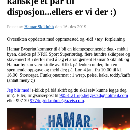
kanskje et par til
disposjon...ellers er vi der :)
Postet av
Hamar Skiklubb
den
16. des 2019
Oversikten oppdatert med oppmøtested og -tid! +tøy, forpleining
Hamar Bysprint kommer til å bli en kjempespennende dag - midt i
byen, direkte på NRK Sport Superlørdag, flere hundre skiløpere og
skivenner! Bli derfor med å lag et arrangement Hamar Skiklubb og
Hamar by kan være stolte av. Klikk på lenken under, finn en
spennende oppgave og meld deg på. Lør. 4.jan. fra 10.00 til kl.
16.00, Stortorget. Funksjonærmat : 1 wrap, pølse, kake, toddy/kaff
(antatt meny :))
Jeg blir med!
(-klikk på blå skrift og du skal selv kunne legge deg
inn). Eller; ring/sms/epost til
90581215/jo.helgestad@hotmail.com
eller 997 39
977/ingrid.robole@azets.com
.