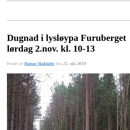
Dugnad i lysløypa Furuberget
lørdag 2.nov. kl. 10-13
Postet av
Hamar Skiklubb
den
22. okt 2019