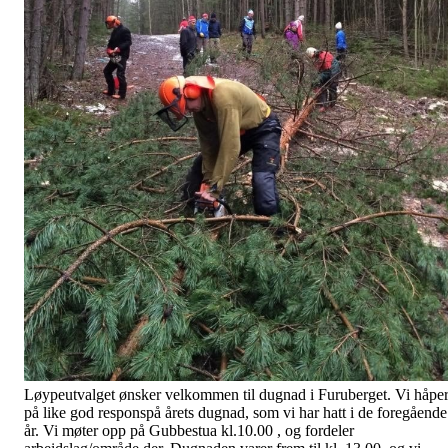
Løypeutvalget ønsker velkommen til dugnad i Furuberget. Vi håpe
på like god responspå årets dugnad, som vi har hatt i de foregående
år. Vi møter opp på Gubbestua kl.10.00 , og fordeler