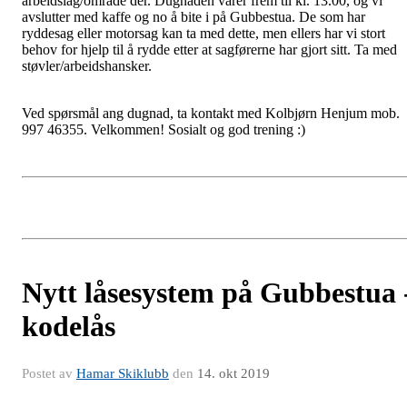
arbeidslag/område der. Dugnaden varer frem til kl. 13.00, og vi
avslutter med kaffe og no å bite i på Gubbestua. De som har
ryddesag eller motorsag kan ta med dette, men ellers har vi stort
behov for hjelp til å rydde etter at sagførerne har gjort sitt. Ta med
støvler/arbeidshansker.
Ved spørsmål ang dugnad, ta kontakt med Kolbjørn Henjum mob.
997 46355. Velkommen! Sosialt og god trening :)
Nytt låsesystem på Gubbestua 
kodelås
Postet av
Hamar Skiklubb
den
14. okt 2019