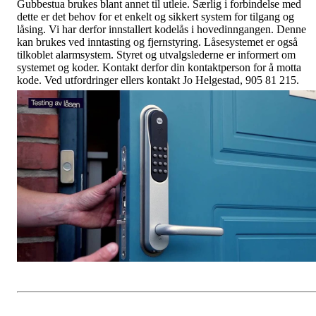
Gubbestua brukes blant annet til utleie. Særlig i forbindelse med
dette er det behov for et enkelt og sikkert system for tilgang og
låsing. Vi har derfor innstallert kodelås i hovedinngangen. Denne
kan brukes ved inntasting og fjernstyring. Låsesystemet er også
tilkoblet alarmsystem. Styret og utvalgslederne er informert om
systemet og koder. Kontakt derfor din kontaktperson for å motta
kode. Ved utfordringer ellers kontakt Jo Helgestad, 905 81 215.