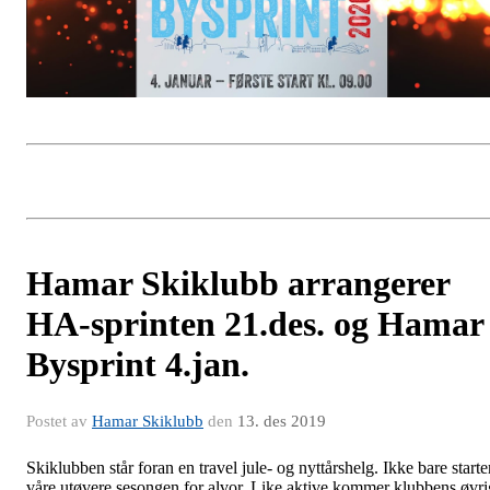
Hamar Skiklubb arrangerer
HA-sprinten 21.des. og Hamar
Bysprint 4.jan.
Postet av
Hamar Skiklubb
den
13. des 2019
Skiklubben står foran en travel jule- og nyttårshelg. Ikke bare starte
våre utøvere sesongen for alvor. Like aktive kommer klubbens øvri