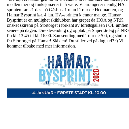
medlemmer og funksjonærer til å være. Vi arrangerer nemlig HA-
sprinten lør. 21.des. på Gåsbu - 1.renn i Tour de Hedmarken, og
Hamar Bysprint lør. 4.jan. HA-sprinten kjenner mange. Hamar
Bysprint er en mulighet skiklubben har grepet da HOA og NRK
ønsket skirenn på Stortorget i forkant av Idrettsgallaen i OL-amfien
senere på dagen. Direktesending og opptak på Superlørdag på NR
fra kl. 13.45 til kl. 16.00. Samsending med Tour de Ski, og studio
fra Stortorget på Hamar! Slå den! Du stiller vel på dugnad? :) Vi
kommer tilbake med mer informasjon.