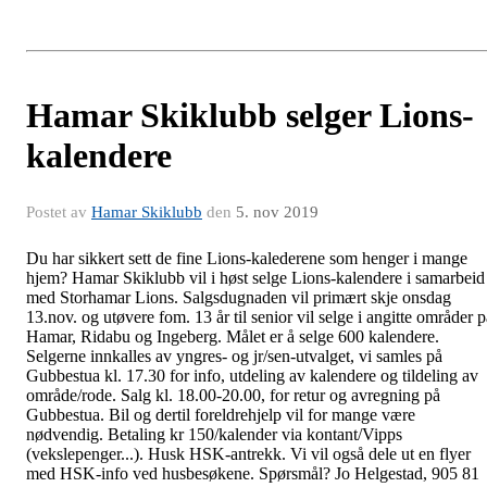
Hamar Skiklubb selger Lions-
kalendere
Postet av
Hamar Skiklubb
den
5. nov 2019
Du har sikkert sett de fine Lions-kalederene som henger i mange
hjem? Hamar Skiklubb vil i høst selge Lions-kalendere i samarbeid
med Storhamar Lions. Salgsdugnaden vil primært skje onsdag
13.nov. og utøvere fom. 13 år til senior vil selge i angitte områder p
Hamar, Ridabu og Ingeberg. Målet er å selge 600 kalendere.
Selgerne innkalles av yngres- og jr/sen-utvalget, vi samles på
Gubbestua kl. 17.30 for info, utdeling av kalendere og tildeling av
område/rode. Salg kl. 18.00-20.00, for retur og avregning på
Gubbestua. Bil og dertil foreldrehjelp vil for mange være
nødvendig. Betaling kr 150/kalender via kontant/Vipps
(vekslepenger...). Husk HSK-antrekk. Vi vil også dele ut en flyer
med HSK-info ved husbesøkene. Spørsmål? Jo Helgestad, 905 81