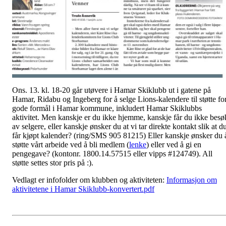
Ons. 13. kl. 18-20 går utøvere i Hamar Skiklubb ut i gatene på
Hamar, Ridabu og Ingeberg for å selge Lions-kalendere til støtte fo
gode formål i Hamar kommune, inkludert Hamar Skiklubbs
aktivitet. Men kanskje er du ikke hjemme, kanskje får du ikke besø
av selgere, eller kanskje ønsker du at vi tar direkte kontakt slik at d
får kjøpt kalender? (ring/SMS 905 81215) Eller kanskje ønsker du 
støtte vårt arbeide ved å bli medlem (
lenke
) eller ved å gi en
pengegave? (kontonr. 1800.14.57515 eller vipps #124749). All
støtte settes stor pris på :).
Vedlagt er infofolder om klubben og aktiviteten:
Informasjon om
aktivitetene i Hamar Skiklubb-konvertert.pdf