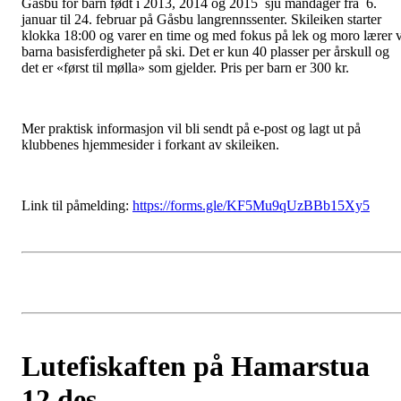
Gåsbu for barn født i 2013, 2014 og 2015 sju mandager fra 6.
januar til 24. februar på Gåsbu langrennssenter. Skileiken starter
klokka 18:00 og varer en time og med fokus på lek og moro lærer v
barna basisferdigheter på ski. Det er kun 40 plasser per årskull og
det er «først til mølla» som gjelder. Pris per barn er 300 kr.
Mer praktisk informasjon vil bli sendt på e-post og lagt ut på
klubbenes hjemmesider i forkant av skileiken.
Link til påmelding:
https://forms.gle/
KF5Mu9qUzBBb15Xy5
Lutefiskaften på Hamarstua
12.des.