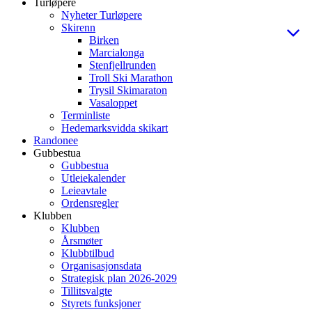
Turløpere
Nyheter Turløpere
Skirenn
Birken
Marcialonga
Stenfjellrunden
Troll Ski Marathon
Trysil Skimaraton
Vasaloppet
Terminliste
Hedemarksvidda skikart
Randonee
Gubbestua
Gubbestua
Utleiekalender
Leieavtale
Ordensregler
Klubben
Klubben
Årsmøter
Klubbtilbud
Organisasjonsdata
Strategisk plan 2026-2029
Tillitsvalgte
Styrets funksjoner