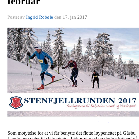
februar
Postet av
Ingrid Robøle
den
17. jan 2017
Som motytelse for at vi får benytte det flotte løypenettet på Gåsbu
Langrennssenter til skitreninger, bidrar vi med en dugnadsgjeng på