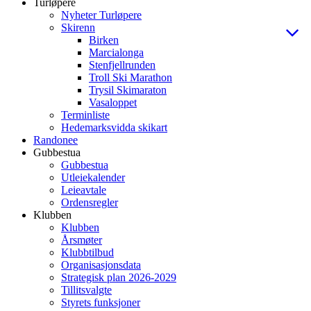
Turløpere
Nyheter Turløpere
Skirenn
Birken
Marcialonga
Stenfjellrunden
Troll Ski Marathon
Trysil Skimaraton
Vasaloppet
Terminliste
Hedemarksvidda skikart
Randonee
Gubbestua
Gubbestua
Utleiekalender
Leieavtale
Ordensregler
Klubben
Klubben
Årsmøter
Klubbtilbud
Organisasjonsdata
Strategisk plan 2026-2029
Tillitsvalgte
Styrets funksjoner