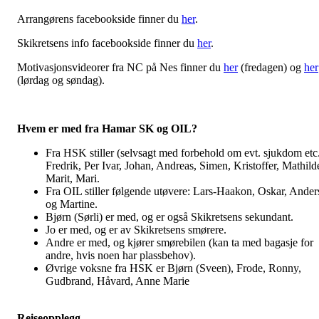
Arrangørens facebookside finner du
her
.
Skikretsens info facebookside finner du
her
.
Motivasjonsvideorer fra NC på Nes finner du
her
(fredagen) og
her
(lørdag og søndag).
Hvem er med fra Hamar SK og OIL?
Fra HSK stiller (selvsagt med forbehold om evt. sjukdom etc
Fredrik, Per Ivar, Johan, Andreas, Simen, Kristoffer, Mathild
Marit, Mari.
Fra OIL stiller følgende utøvere: Lars-Haakon, Oskar, Ander
og Martine.
Bjørn (Sørli) er med, og er også Skikretsens sekundant.
Jo er med, og er av Skikretsens smørere.
Andre er med, og kjører smørebilen (kan ta med bagasje for
andre, hvis noen har plassbehov).
Øvrige voksne fra HSK er Bjørn (Sveen), Frode, Ronny,
Gudbrand, Håvard, Anne Marie
Reiseopplegg