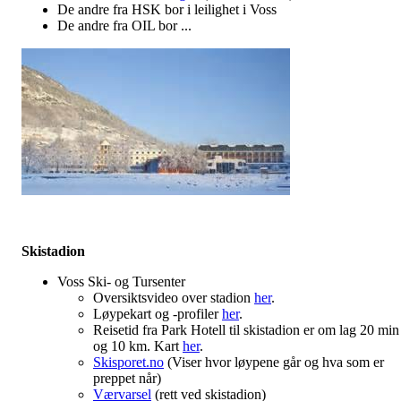
De andre fra HSK bor i leilighet i Voss
De andre fra OIL bor ...
Skistadion
Voss Ski- og Tursenter
Oversiktsvideo over stadion
her
.
Løypekart og -profiler
her
.
Reisetid fra Park Hotell til skistadion er om lag 20 min
og 10 km. Kart
her
.
Skisporet.no
(Viser hvor løypene går og hva som er
preppet når)
Værvarsel
(rett ved skistadion)