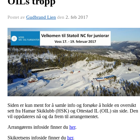
OILs tropp
Postet av
Gudbrand Lien
den
2. feb 2017
Siden er kun ment for å samle info og forsøke å holde en oversikt
sett fra Hamar Skiklubb (HSK) og Ottestad IL (OIL) sin side. Den
vil oppdateres nå og da frem til arrangementet.
Arrangørens infoside finner du
her
.
Skikretsens infoside finner du
her
.