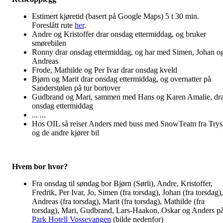
Estimert kjøretid (basert på Google Maps) 5 t 30 min.
Foreslått rute
her
.
Andre og Kristoffer drar onsdag ettermiddag, og bruker
smørebilen
Ronny drar onsdag ettermiddag, og har med Simen, Johan o
Andreas
Frode, Mathilde og Per Ivar drar onsdag kveld
Bjørn og Marit drar onsdag ettermiddag, og overnatter på
Sanderstølen på tur bortover
Gudbrand og Mari, sammen med Hans og Karen Amalie, dra
onsdag ettermiddag
... ...
Hos OIL så reiser Anders med buss med SnowTeam fra Trys
og de andre kjører bil
Hvem bor hvor?
Fra onsdag til søndag bor Bjørn (Sørli), Andre, Kristoffer,
Fredrik, Per Ivar, Jo, Simen (fra torsdag), Johan (fra torsdag),
Andreas (fra torsdag), Marit (fra torsdag), Mathilde (fra
torsdag), Mari, Gudbrand, Lars-Haakon, Oskar og Anders p
Park Hotell Vossevangen
(bilde nedenfor)