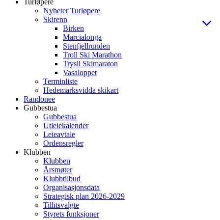
Turløpere
Nyheter Turløpere
Skirenn
Birken
Marcialonga
Stenfjellrunden
Troll Ski Marathon
Trysil Skimaraton
Vasaloppet
Terminliste
Hedemarksvidda skikart
Randonee
Gubbestua
Gubbestua
Utleiekalender
Leieavtale
Ordensregler
Klubben
Klubben
Årsmøter
Klubbtilbud
Organisasjonsdata
Strategisk plan 2026-2029
Tillitsvalgte
Styrets funksjoner