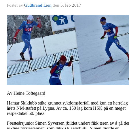
Postet av
Gudbrand Lien
den
5. feb 2017
Av Heine Toftegaard
Hamar Skiklubb stilte grunnet sykdomsforfall med kun ett herrelag 
årets NM-stafett på Lygna. Av ca. 150 lag kom HSK på en meget
respektabel 50. plass.
Førsteårsjunior Simen Syversen (bildet under) fikk æren av å gå de
viktige førsteetappen, som gikk i klassisk stil. Simen gjorde en