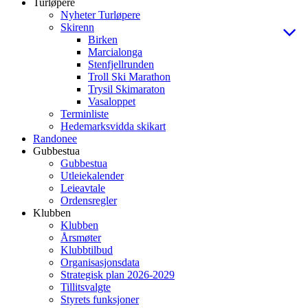
Turløpere
Nyheter Turløpere
Skirenn
Birken
Marcialonga
Stenfjellrunden
Troll Ski Marathon
Trysil Skimaraton
Vasaloppet
Terminliste
Hedemarksvidda skikart
Randonee
Gubbestua
Gubbestua
Utleiekalender
Leieavtale
Ordensregler
Klubben
Klubben
Årsmøter
Klubbtilbud
Organisasjonsdata
Strategisk plan 2026-2029
Tillitsvalgte
Styrets funksjoner