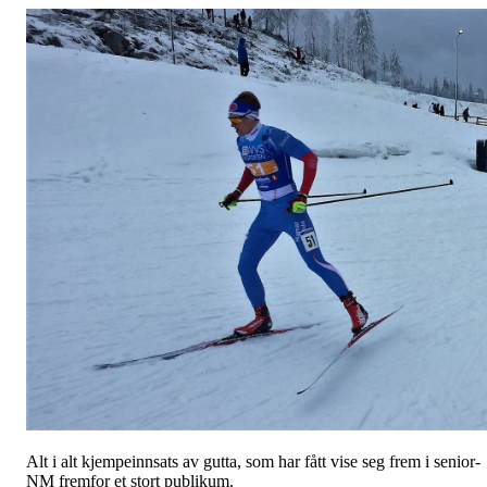
Alt i alt kjempeinnsats av gutta, som har fått vise seg frem i senior-
NM fremfor et stort publikum.