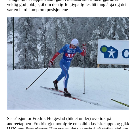
veldig god jobb, sjøl om den tøffe løypa føltes litt tung å gå og det
var en hard kamp om posisjonene.
Sisteårsjunior Fredrik Helgestad (bildet under) overtok på
andreetappen. Fredrik gjennomførte en solid klassisketappe og gik
HSK opp flere plasser. Han syntes det var artig å gå stafett, sjøl om