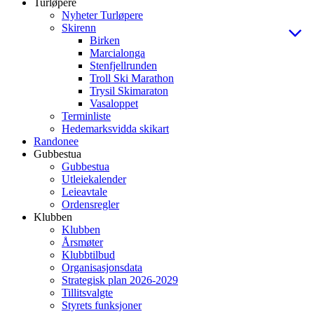
Turløpere
Nyheter Turløpere
Skirenn
Birken
Marcialonga
Stenfjellrunden
Troll Ski Marathon
Trysil Skimaraton
Vasaloppet
Terminliste
Hedemarksvidda skikart
Randonee
Gubbestua
Gubbestua
Utleiekalender
Leieavtale
Ordensregler
Klubben
Klubben
Årsmøter
Klubbtilbud
Organisasjonsdata
Strategisk plan 2026-2029
Tillitsvalgte
Styrets funksjoner