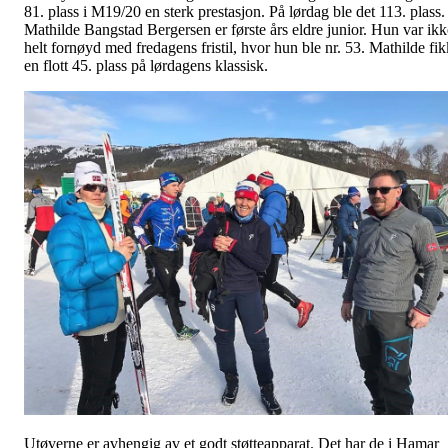
81. plass i M19/20 en sterk prestasjon. På lørdag ble det 113. plass.
Mathilde Bangstad Bergersen er første års eldre junior. Hun var ikk
helt fornøyd med fredagens fristil, hvor hun ble nr. 53. Mathilde fik
en flott 45. plass på lørdagens klassisk.
Utøverne er avhengig av et godt støtteapparat. Det har de i Hamar