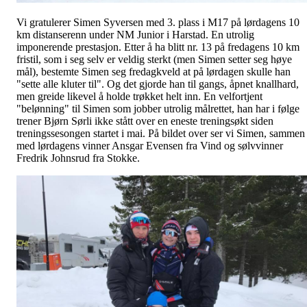
Vi gratulerer Simen Syversen med 3. plass i M17 på lørdagens 10
km distanserenn under NM Junior i Harstad. En utrolig
imponerende prestasjon. Etter å ha blitt nr. 13 på fredagens 10 km
fristil, som i seg selv er veldig sterkt (men Simen setter seg høye
mål), bestemte Simen seg fredagkveld at på lørdagen skulle han
"sette alle kluter til". Og det gjorde han til gangs, åpnet knallhard,
men greide likevel å holde trøkket helt inn. En velfortjent
"belønning" til Simen som jobber utrolig målrettet, han har i følge
trener Bjørn Sørli ikke stått over en eneste treningsøkt siden
treningssesongen startet i mai. På bildet over ser vi Simen, sammen
med lørdagens vinner Ansgar Evensen fra Vind og sølvvinner
Fredrik Johnsrud fra Stokke.