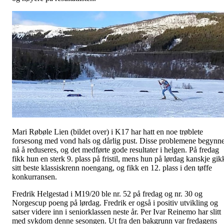
Mari Røbøle Lien (bildet over) i K17 har hatt en noe trøblete
forsesong med vond hals og dårlig pust. Disse problemene begynn
nå å reduseres, og det medførte gode resultater i helgen. På fredag
fikk hun en sterk 9. plass på fristil, mens hun på lørdag kanskje gik
sitt beste klassiskrenn noengang, og fikk en 12. plass i den tøffe
konkurransen.
Fredrik Helgestad i M19/20 ble nr. 52 på fredag og nr. 30 og
Norgescup poeng på lørdag. Fredrik er også i positiv utvikling og
satser videre inn i seniorklassen neste år. Per Ivar Reinemo har slitt
med sykdom denne sesongen. Ut fra den bakgrunn var fredagens