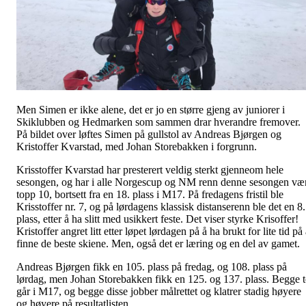
Men Simen er ikke alene, det er jo en større gjeng av juniorer i
Skiklubben og Hedmarken som sammen drar hverandre fremover.
På bildet over løftes Simen på gullstol av Andreas Bjørgen og
Kristoffer Kvarstad, med Johan Storebakken i forgrunn.
Krisstoffer Kvarstad har presterert veldig sterkt gjenneom hele
sesongen, og har i alle Norgescup og NM renn denne sesongen væ
topp 10, bortsett fra en 18. plass i M17. På fredagens fristil ble
Krisstoffer nr. 7, og på lørdagens klassisk distanserenn ble det en 8.
plass, etter å ha slitt med usikkert feste. Det viser styrke Krisoffer!
Kristoffer angret litt etter løpet lørdagen på å ha brukt for lite tid på
finne de beste skiene. Men, også det er læring og en del av gamet.
Andreas Bjørgen fikk en 105. plass på fredag, og 108. plass på
lørdag, men Johan Storebakken fikk en 125. og 137. plass. Begge 
går i M17, og begge disse jobber målrettet og klatrer stadig høyere
og høyere på resultatlisten.