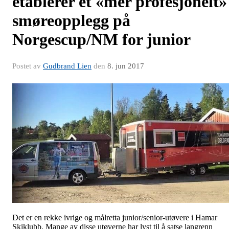
etablerer et «mer profesjonelt»
smøreopplegg på
Norgescup/NM for junior
Postet av
Gudbrand Lien
den
8. jun 2017
Det er en rekke ivrige og målretta junior/senior-utøvere i Hamar
Skiklubb. Mange av disse utøverne har lyst til å satse langrenn