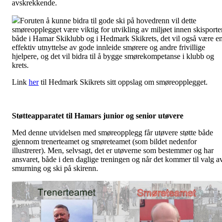
avskrekkende.
Foruten å kunne bidra til gode ski på hovedrenn vil dette
smøreopplegget være viktig for utvikling av miljøet innen skisporte
både i Hamar Skiklubb og i Hedmark Skikrets, det vil også være e
effektiv utnyttelse av gode innleide smørere og andre frivillige
hjelpere, og det vil bidra til å bygge smørekompetanse i klubb og
krets.
Link
her
til Hedmark Skikrets sitt oppslag om smøreopplegget.
Støtteapparatet til Hamars junior og senior utøvere
Med denne utvidelsen med smøreopplegg får utøvere støtte både
gjennom trenerteamet og smøreteamet (som bildet nedenfor
illustrerer). Men, selvsagt, det er utøverne som bestemmer og har
ansvaret, både i den daglige treningen og når det kommer til valg a
smurning og ski på skirenn.