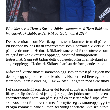
På bildet ser vi Henrik Sørli, avbildet sammen med Tuva Bakkemo
fra Gjøvik Skiklubb, under NM på Gålå i april 2017.
De testresultater som Henrik og hans team kommer frem til på renn
vil løpende meldes fra til smøreteamet som Hedmark Skikrets vil h
på hovedrennene. Hedmark Skikrets smører så for de utøvere som
velger å bruke skikretsens opplegg, basert på innrapporterte
testresultat. Sånn sett bidrar dette opplegget også til en styrking av
smøreopplegget Hedmark Skikrets har hatt de foregående årene.
Målet er å kunne tilby et smøreopplegg som er minst på høyden m
det opplegg skiprodusentene Madshus, Fischer med flere og andre
team som Team Kollen og Gjøvik-Toten Langrenn med flere tilbyr.
I et smøreopplegg som dette er det fordel at utøverne har mest muli
lik typer slip for de forskjellige fører, og det jobbes med å finne en
sportsforhandler som kan påta seg på en ensartet måte å slipe våre
ski. Kostnader for utøverne med å benytte seg av smøreopplegget v
vi også komme tilbake til, men her viktig at prisene ikke skal virke