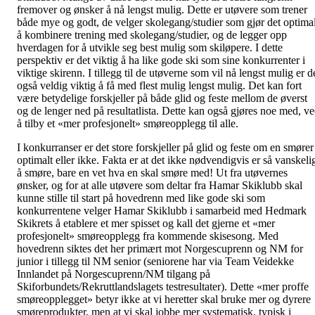
fremover og ønsker å nå lengst mulig. Dette er utøvere som trener
både mye og godt, de velger skolegang/studier som gjør det optimal
å kombinere trening med skolegang/studier, og de legger opp
hverdagen for å utvikle seg best mulig som skiløpere. I dette
perspektiv er det viktig å ha like gode ski som sine konkurrenter i
viktige skirenn. I tillegg til de utøverne som vil nå lengst mulig er d
også veldig viktig å få med flest mulig lengst mulig. Det kan fort
være betydelige forskjeller på både glid og feste mellom de øverst
og de lenger ned på resultatlista. Dette kan også gjøres noe med, v
å tilby et «mer profesjonelt» smøreopplegg til alle.
I konkurranser er det store forskjeller på glid og feste om en smører
optimalt eller ikke. Fakta er at det ikke nødvendigvis er så vanskeli
å smøre, bare en vet hva en skal smøre med! Ut fra utøvernes
ønsker, og for at alle utøvere som deltar fra Hamar Skiklubb skal
kunne stille til start på hovedrenn med like gode ski som
konkurrentene velger Hamar Skiklubb i samarbeid med Hedmark
Skikrets å etablere et mer spisset og kall det gjerne et «mer
profesjonelt» smøreopplegg fra kommende skisesong. Med
hovedrenn siktes det her primært mot Norgescuprenn og NM for
junior i tillegg til NM senior (seniorene har via Team Veidekke
Innlandet på Norgescuprenn/NM tilgang på
Skiforbundets/Rekruttlandslagets testresultater). Dette «mer proffe
smøreopplegget» betyr ikke at vi heretter skal bruke mer og dyrere
smøreprodukter, men at vi skal jobbe mer systematisk, typisk i