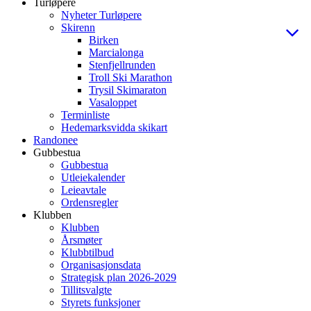
Turløpere
Nyheter Turløpere
Skirenn
Birken
Marcialonga
Stenfjellrunden
Troll Ski Marathon
Trysil Skimaraton
Vasaloppet
Terminliste
Hedemarksvidda skikart
Randonee
Gubbestua
Gubbestua
Utleiekalender
Leieavtale
Ordensregler
Klubben
Klubben
Årsmøter
Klubbtilbud
Organisasjonsdata
Strategisk plan 2026-2029
Tillitsvalgte
Styrets funksjoner