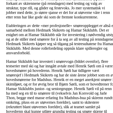
forkant av skirennene (på renndagen) med testing og valg av
struktur, type rill, og glider og festevoks. Jo mer systematisk vi
jobber med dette, jo større sjanse er det for at utøverne våre i renn
etter renn har like gode ski som de fremste konkurrentene.
Etableringen av dette «mer profesjonelle» smøreopplegget er altså e
samarbeid mellom Hedmark Skikrets og Hamar Skiklubb. Det er
enighet om at Hamar Skiklubb står for investering i nødvendig utst
og at de stiller med smørere for å ta seg av all testing på renndagene
Hedmark Skikrets kjøper seg så tilgang på testresultatene fra Hama
Skiklubb. Med denne rollefordeling oppnås klare spilleregler og
ansvarsforhold.
Hamar Skiklubb har investert i smørevogn (bildet ovenfor), flere
testserier med ski og har inngått avtale med Henrik Sørli om å være
hovedsmører på hovedrenn. Henrik Sørli har tidligere vært
smøresjef i Hedmark Skikrets og har de siste årene jobbet som en a
hovedsmørerne for Madshus. Henrik er en meget anerkjent smører 
skimiljøet, og er for øvrig bror til Bjørn Sørli, som er hovedtrener f
Hamar Skiklubbs junior- og seniorgruppe. Henrik Sørli vil på renn
ha med seg en til to smørere til (vekselvis Jan Korsvold og Jarle
Thon, begge med masse erfaring fra Madshus-bua på skirenn rundt
omkring, pluss en av utøvernes foreldre), samt to skitestere
(rekruttert blant utøvernes foreldre), slik at teamet samlet på
hovedrenn skal kunne utføre grundig testing og smøre skiene til