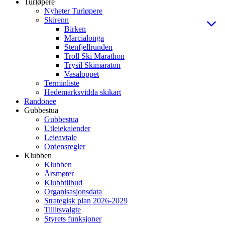
Turløpere
Nyheter Turløpere
Skirenn
Birken
Marcialonga
Stenfjellrunden
Troll Ski Marathon
Trysil Skimaraton
Vasaloppet
Terminliste
Hedemarksvidda skikart
Randonee
Gubbestua
Gubbestua
Utleiekalender
Leieavtale
Ordensregler
Klubben
Klubben
Årsmøter
Klubbtilbud
Organisasjonsdata
Strategisk plan 2026-2029
Tillitsvalgte
Styrets funksjoner