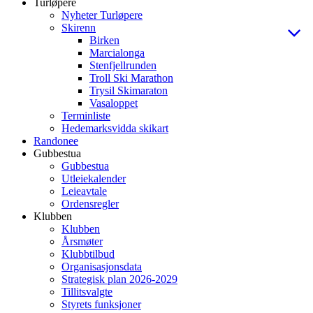
Turløpere
Nyheter Turløpere
Skirenn
Birken
Marcialonga
Stenfjellrunden
Troll Ski Marathon
Trysil Skimaraton
Vasaloppet
Terminliste
Hedemarksvidda skikart
Randonee
Gubbestua
Gubbestua
Utleiekalender
Leieavtale
Ordensregler
Klubben
Klubben
Årsmøter
Klubbtilbud
Organisasjonsdata
Strategisk plan 2026-2029
Tillitsvalgte
Styrets funksjoner