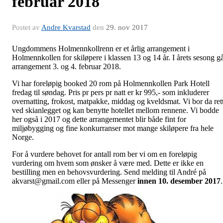
februar 2018
Postet av
Andre Kvarstad
den
29. nov 2017
Ungdommens Holmennkollrenn er et årlig arrangement i
Holmennkollen for skiløpere i klassen 13 og 14 år. I årets sesong g
arrangement 3. og 4. februar 2018.
Vi har foreløpig booked 20 rom på Holmennkollen Park Hotell
fredag til søndag. Pris pr pers pr natt er kr 995,- som inkluderer
overnatting, frokost, matpakke, middag og kveldsmat. Vi bor da ret
ved skianlegget og kan benytte hotellet mellom rennene. Vi bodde
her også i 2017 og dette arrangementet blir både fint for
miljøbygging og fine konkurranser mot mange skiløpere fra hele
Norge.
For å vurdere behovet for antall rom ber vi om en foreløpig
vurdering om hvem som ønsker å være med. Dette er ikke en
bestilling men en behovsvurdering. Send melding til André på
akvarst@gmail.com eller på Messenger
innen 10. desember 2017
.