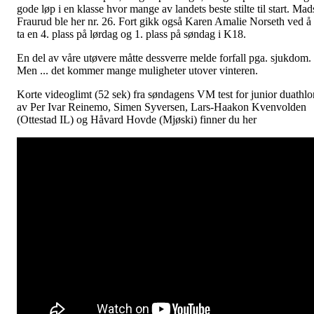
gode løp i en klasse hvor mange av landets beste stilte til start. Mad
Fraurud ble her nr. 26. Fort gikk også Karen Amalie Norseth ved å
ta en 4. plass på lørdag og 1. plass på søndag i K18.
En del av våre utøvere måtte dessverre melde forfall pga. sjukdom.
Men ... det kommer mange muligheter utover vinteren.
Korte videoglimt (52 sek) fra søndagens VM test for junior duathlo
av Per Ivar Reinemo, Simen Syversen, Lars-Haakon Kvenvolden
(Ottestad IL) og Håvard Hovde (Mjøski) finner du her