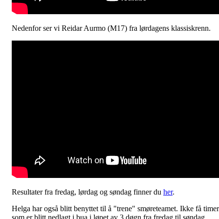
Nedenfor ser vi Reidar Aurmo (M17) fra lørdagens klassiskrenn.
Resultater fra fredag, lørdag og søndag finner du
her
.
Helga har også blitt benyttet til å "trene" smøreteamet. Ikke få timer
som er blitt nedlagt i bua i løpet av 3 døgn fra fredag til søndag.