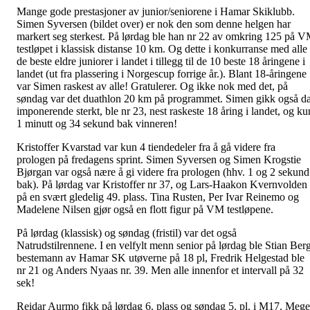
Mange gode prestasjoner av junior/seniorene i Hamar Skiklubb.
Simen Syversen (bildet over) er nok den som denne helgen har
markert seg sterkest. På lørdag ble han nr 22 av omkring 125 på 
testløpet i klassisk distanse 10 km. Og dette i konkurranse med alle
de beste eldre juniorer i landet i tillegg til de 10 beste 18 åringene i
landet (ut fra plassering i Norgescup forrige år.). Blant 18-åringene
var Simen raskest av alle! Gratulerer. Og ikke nok med det, på
søndag var det duathlon 20 km på programmet. Simen gikk også d
imponerende sterkt, ble nr 23, nest raskeste 18 åring i landet, og ku
1 minutt og 34 sekund bak vinneren!
Kristoffer Kvarstad var kun 4 tiendedeler fra å gå videre fra
prologen på fredagens sprint. Simen Syversen og Simen Krogstie
Bjørgan var også nære å gi videre fra prologen (hhv. 1 og 2 sekund
bak). På lørdag var Kristoffer nr 37, og Lars-Haakon Kvernvolden
på en svært gledelig 49. plass. Tina Rusten, Per Ivar Reinemo og
Madelene Nilsen gjør også en flott figur på VM testløpene.
På lørdag (klassisk) og søndag (fristil) var det også
Natrudstilrennene. I en velfylt menn senior på lørdag ble Stian Ber
bestemann av Hamar SK utøverne på 18 pl, Fredrik Helgestad ble
nr 21 og Anders Nyaas nr. 39. Men alle innenfor et intervall på 32
sek!
Reidar Aurmo fikk på lørdag 6. plass og søndag 5. pl. i M17. Mege