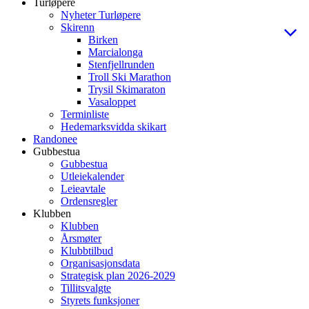
Turløpere
Nyheter Turløpere
Skirenn
Birken
Marcialonga
Stenfjellrunden
Troll Ski Marathon
Trysil Skimaraton
Vasaloppet
Terminliste
Hedemarksvidda skikart
Randonee
Gubbestua
Gubbestua
Utleiekalender
Leieavtale
Ordensregler
Klubben
Klubben
Årsmøter
Klubbtilbud
Organisasjonsdata
Strategisk plan 2026-2029
Tillitsvalgte
Styrets funksjoner