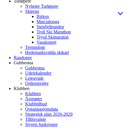
Turløpere
Nyheter Turløpere
Skirenn
Birken
Marcialonga
Stenfjellrunden
Troll Ski Marathon
Trysil Skimaraton
Vasaloppet
Terminliste
Hedemarksvidda skikart
Randonee
Gubbestua
Gubbestua
Utleiekalender
Leieavtale
Ordensregler
Klubben
Klubben
Årsmøter
Klubbtilbud
Organisasjonsdata
Strategisk plan 2026-2029
Tillitsvalgte
Styrets funksjoner