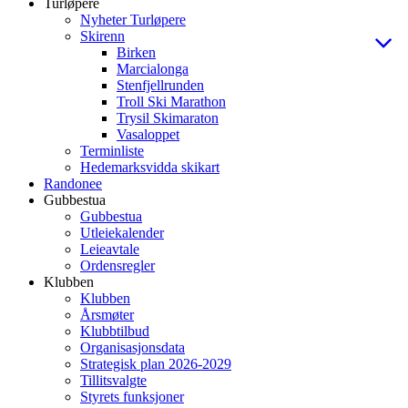
Turløpere
Nyheter Turløpere
Skirenn
Birken
Marcialonga
Stenfjellrunden
Troll Ski Marathon
Trysil Skimaraton
Vasaloppet
Terminliste
Hedemarksvidda skikart
Randonee
Gubbestua
Gubbestua
Utleiekalender
Leieavtale
Ordensregler
Klubben
Klubben
Årsmøter
Klubbtilbud
Organisasjonsdata
Strategisk plan 2026-2029
Tillitsvalgte
Styrets funksjoner