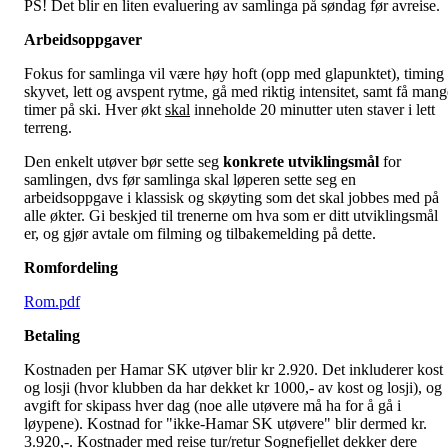
PS! Det blir en liten evaluering av samlinga på søndag før avreise.
Arbeidsoppgaver
Fokus for samlinga vil være høy hoft (opp med glapunktet), timing 
skyvet, lett og avspent rytme, gå med riktig intensitet, samt få mang
timer på ski. Hver økt
skal
inneholde 20 minutter uten staver i lett
terreng.
Den enkelt utøver bør sette seg
konkrete utviklingsmål
for
samlingen, dvs før samlinga skal løperen sette seg en
arbeidsoppgave i klassisk og skøyting som det skal jobbes med på
alle økter. Gi beskjed til trenerne om hva som er ditt utviklingsmål
er, og gjør avtale om filming og tilbakemelding på dette.
Romfordeling
Rom.pdf
Betaling
Kostnaden per Hamar SK utøver blir kr 2.920. Det inkluderer kost
og losji (hvor klubben da har dekket kr 1000,- av kost og losji), og
avgift for skipass hver dag (noe alle utøvere må ha for å gå i
løypene). Kostnad for "ikke-Hamar SK utøvere" blir dermed kr.
3.920,-. Kostnader med reise tur/retur Sognefjellet dekker dere