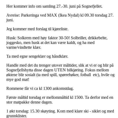
Her kommer info om samling 27.-30. juni på Sognefjellet.
Avreise: Parkeringa ved MAX (Ikea Nydal) kl 09.30 torsdag 27.
juni.
Jeg kommer med forslag til kjøreliste.
Husk: Solkrem med høy faktor 30-50! Solbriller, drikkebelte,
joggesko, men husk at det kan være kaldt, og ha med
varme/vindtette klær.
Ta med egne sengeklær og håndklær.
Handle med det du trenger utover måltider, slik at vi er og blir på
Sognefjellshytta disse dagen UTEN bilkjøring. Fokus mellom
øktene blir sosialt (ta med spill, spørrebøker, fotball etc), hvile og
mye god mat!
Rommene får vi ca kl 1300 ankomstdag.
Første måltid torsdag er mellommåltid kl 1500. Ta derfor med en
stor matpakke denne dagen.
1 økt torsdag: 15.30 skøyting. Kom med klare ski - siklet og med
grunnklister.