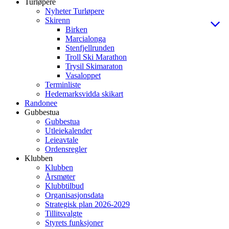
Turløpere
Nyheter Turløpere
Skirenn
Birken
Marcialonga
Stenfjellrunden
Troll Ski Marathon
Trysil Skimaraton
Vasaloppet
Terminliste
Hedemarksvidda skikart
Randonee
Gubbestua
Gubbestua
Utleiekalender
Leieavtale
Ordensregler
Klubben
Klubben
Årsmøter
Klubbtilbud
Organisasjonsdata
Strategisk plan 2026-2029
Tillitsvalgte
Styrets funksjoner