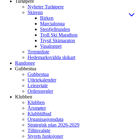
Turløpere
Nyheter Turløpere
Skirenn
Birken
Marcialonga
Stenfjellrunden
Troll Ski Marathon
Trysil Skimaraton
Vasaloppet
Terminliste
Hedemarksvidda skikart
Randonee
Gubbestua
Gubbestua
Utleiekalender
Leieavtale
Ordensregler
Klubben
Klubben
Årsmøter
Klubbtilbud
Organisasjonsdata
Strategisk plan 2026-2029
Tillitsvalgte
Styrets funksjoner