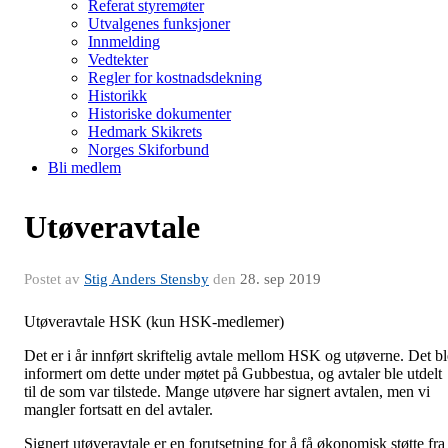
Referat styremøter
Utvalgenes funksjoner
Innmelding
Vedtekter
Regler for kostnadsdekning
Historikk
Historiske dokumenter
Hedmark Skikrets
Norges Skiforbund
Bli medlem
Utøveravtale
Postet av
Stig Anders Stensby
den
28. sep 2019
Utøveravtale HSK (kun HSK-medlemer)
Det er i år innført skriftelig avtale mellom HSK og utøverne. Det bl
informert om dette under møtet på Gubbestua, og avtaler ble utdelt
til de som var tilstede. Mange utøvere har signert avtalen, men vi
mangler fortsatt en del avtaler.
Signert utøveravtale er en forutsetning for å få økonomisk støtte fra