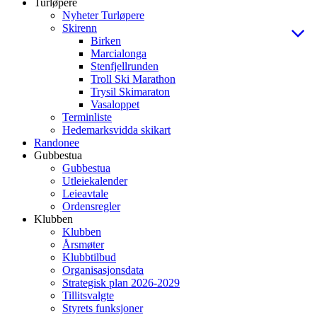
Turløpere
Nyheter Turløpere
Skirenn
Birken
Marcialonga
Stenfjellrunden
Troll Ski Marathon
Trysil Skimaraton
Vasaloppet
Terminliste
Hedemarksvidda skikart
Randonee
Gubbestua
Gubbestua
Utleiekalender
Leieavtale
Ordensregler
Klubben
Klubben
Årsmøter
Klubbtilbud
Organisasjonsdata
Strategisk plan 2026-2029
Tillitsvalgte
Styrets funksjoner