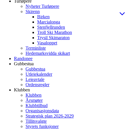
Turløpere
Nyheter Turløpere
Skirenn
Birken
Marcialonga
Stenfjellrunden
Troll Ski Marathon
Trysil Skimaraton
Vasaloppet
Terminliste
Hedemarksvidda skikart
Randonee
Gubbestua
Gubbestua
Utleiekalender
Leieavtale
Ordensregler
Klubben
Klubben
Årsmøter
Klubbtilbud
Organisasjonsdata
Strategisk plan 2026-2029
Tillitsvalgte
Styrets funksjoner