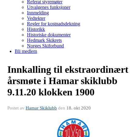
Referat styremøter
Utvalgenes funksjoner
Innmelding
Vedtekter
Regler for kostnadsdekning
Historikk
Historiske dokumenter
Hedmark Skikrets
Norges Skiforbund
Bli medlem
Innkalling til ekstraordinært
årsmøte i Hamar skiklubb
9.11.20 klokken 1900
Postet av
Hamar Skiklubb
den
18. okt 2020