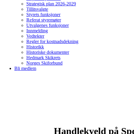
Strategisk plan 2026-2029
Tillitsvalgte
Styrets funksjoner
Referat styremøter
Utvalgenes funksjoner
Innmelding
Vedtekter
Regler for kostnadsdekning
Historikk
Historiske dokumenter
Hedmark Skikrets
Norges Skiforbund
Bli medlem
Handlekveld på Spo