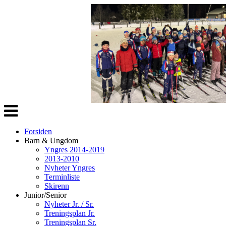
Veksle
navigasjon
Forsiden
Barn & Ungdom
Yngres 2014-2019
2013-2010
Nyheter Yngres
Terminliste
Skirenn
Junior/Senior
Nyheter Jr. / Sr.
Treningsplan Jr.
Treningsplan Sr.