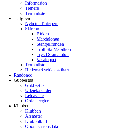
Informasjon
Trenere
Terminliste
Turløpere
Nyheter Turløpere
Skirenn
Birken
Marcialonga
Stenfjellrunden
Troll Ski Marathon
Trysil Skimaraton
Vasaloppet
Terminliste
Hedemarksvidda skikart
Randonee
Gubbestua
Gubbestua
Utleiekalender
Leieavtale
Ordensregler
Klubben
Klubben
Årsmøter
Klubbtilbud
Organisasjonsdata