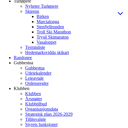
Turløpere
Nyheter Turløpere
Skirenn
Birken
Marcialonga
Stenfjellrunden
Troll Ski Marathon
Trysil Skimaraton
Vasaloppet
Terminliste
Hedemarksvidda skikart
Randonee
Gubbestua
Gubbestua
Utleiekalender
Leieavtale
Ordensregler
Klubben
Klubben
Årsmøter
Klubbtilbud
Organisasjonsdata
Strategisk plan 2026-2029
Tillitsvalgte
Styrets funksjoner