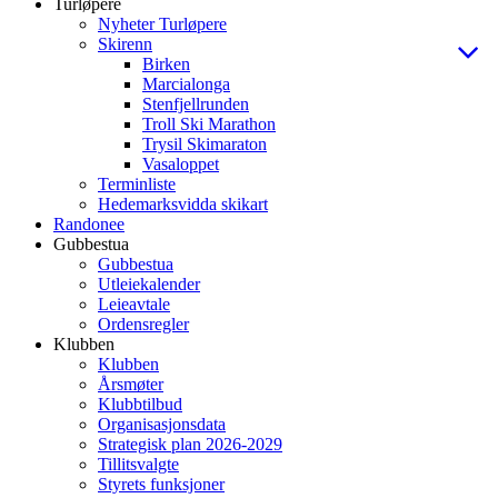
Turløpere
Nyheter Turløpere
Skirenn
Birken
Marcialonga
Stenfjellrunden
Troll Ski Marathon
Trysil Skimaraton
Vasaloppet
Terminliste
Hedemarksvidda skikart
Randonee
Gubbestua
Gubbestua
Utleiekalender
Leieavtale
Ordensregler
Klubben
Klubben
Årsmøter
Klubbtilbud
Organisasjonsdata
Strategisk plan 2026-2029
Tillitsvalgte
Styrets funksjoner