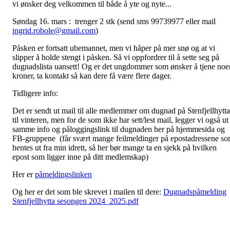
vi ønsker deg velkommen til både å yte og nyte...
Søndag 16. mars : trenger 2 stk (send sms 99739977 eller mail
ingrid.robole@gmail.com
)
Påsken er fortsatt ubemannet, men vi håper på mer snø og at vi
slipper å holde stengt i påsken. Så vi oppfordrer til å sette seg på
dugnadslista uansett! Og er det ungdommer som ønsker å tjene noe
kroner, ta kontakt så kan dere få være flere dager.
Tidligere info:
Det er sendt ut mail til alle medlemmer om dugnad på Stenfjellhytta
til vinteren, men for de som ikke har sett/lest mail, legger vi også ut
samme info og påloggingslink til dugnaden her på hjemmesida og
FB-gruppene (får svært mange feilmeldinger på epostadressene s
hentes ut fra min idrett, så her bør mange ta en sjekk på hvilken
epost som ligger inne på ditt medlemskap)
Her er
påmeldingslinken
Og her er det som ble skrevet i mailen til dere:
Dugnadspåmelding
Stenfjellhytta sesongen 2024_2025.pdf