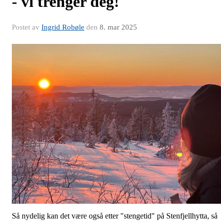
- vi trenger deg!
Postet av
Ingrid Robøle
den
8. mar 2025
Så nydelig kan det være også etter "stengetid" på Stenfjellhytta, så