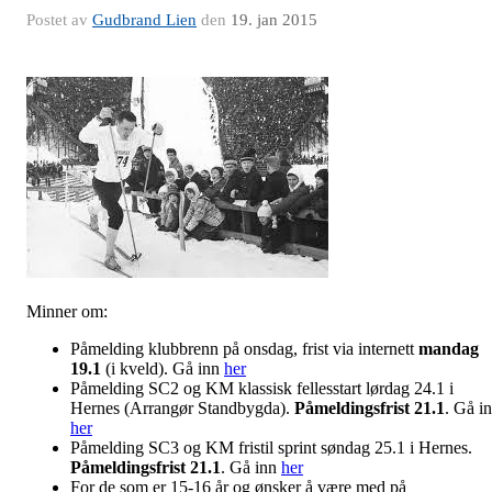
Postet av
Gudbrand Lien
den
19. jan 2015
Minner om:
Påmelding klubbrenn på onsdag, frist via internett
mandag
19.1
(i kveld). Gå inn
her
Påmelding SC2 og KM klassisk fellesstart lørdag 24.1 i
Hernes (Arrangør Standbygda).
Påmeldingsfrist 21.1
. Gå i
her
Påmelding SC3 og KM fristil sprint søndag 25.1 i Hernes.
Påmeldingsfrist 21.1
. Gå inn
her
For de som er 15-16 år og ønsker å være med på