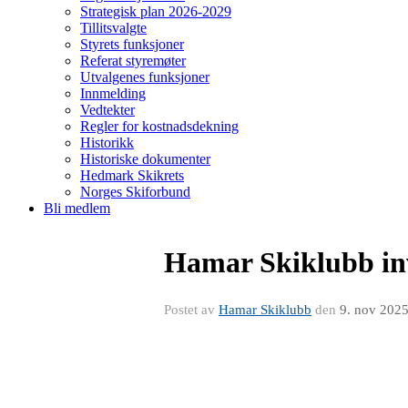
Strategisk plan 2026-2029
Tillitsvalgte
Styrets funksjoner
Referat styremøter
Utvalgenes funksjoner
Innmelding
Vedtekter
Regler for kostnadsdekning
Historikk
Historiske dokumenter
Hedmark Skikrets
Norges Skiforbund
Bli medlem
Hamar Skiklubb invi
Postet av
Hamar Skiklubb
den
9. nov 202