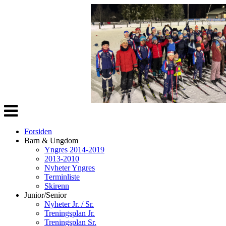
Veksle
navigasjon
Forsiden
Barn & Ungdom
Yngres 2014-2019
2013-2010
Nyheter Yngres
Terminliste
Skirenn
Junior/Senior
Nyheter Jr. / Sr.
Treningsplan Jr.
Treningsplan Sr.