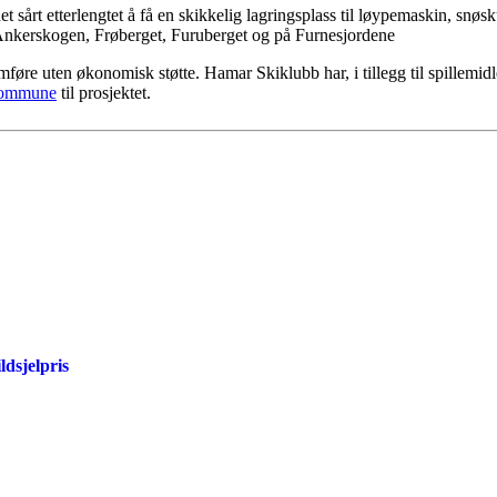
 sårt etterlengtet å få en skikkelig lagringsplass til løypemaskin, snøs
 Ankerskogen, Frøberget, Furuberget og på Furnesjordene
øre uten økonomisk støtte. Hamar Skiklubb har, i tillegg til spillemidle
kommune
til prosjektet.
ldsjelpris