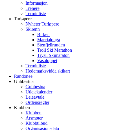
Informasjon
Trenere
Terminliste
Turløpere
Nyheter Turløpere
Skirenn
Birken
Marcialonga
Stenfjellrunden
Troll Ski Marathon
Trysil Skimaraton
Vasaloppet
Terminliste
Hedemarksvidda skikart
Randonee
Gubbestua
Gubbestua
Utleiekalender
Leieavtale
Ordensregler
Klubben
Klubben
Årsmøter
Klubbtilbud
Organisasjonsdata