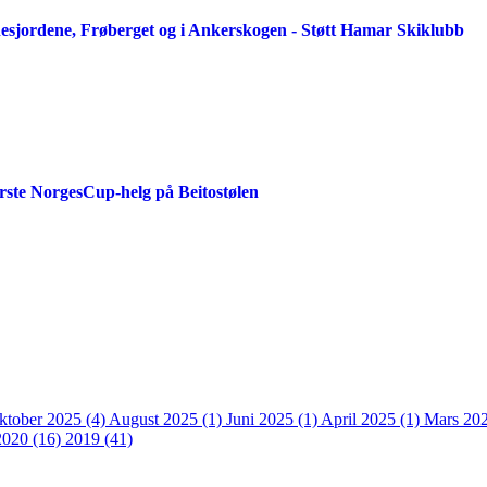
rnesjordene, Frøberget og i Ankerskogen - Støtt Hamar Skiklubb
rste NorgesCup-helg på Beitostølen
ktober 2025 (4)
August 2025 (1)
Juni 2025 (1)
April 2025 (1)
Mars 202
2020 (16)
2019 (41)