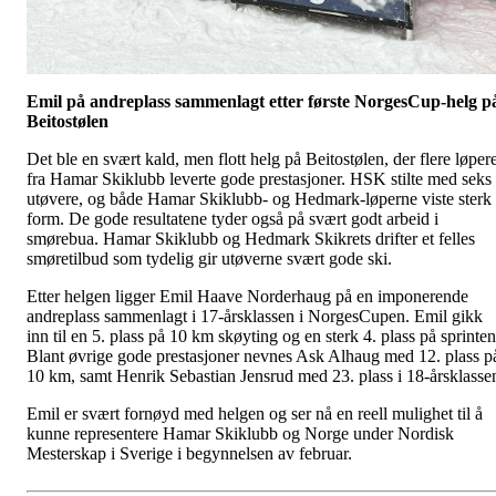
Emil på andreplass sammenlagt etter første NorgesCup-helg p
Beitostølen
Det ble en svært kald, men flott helg på Beitostølen, der flere løper
fra Hamar Skiklubb leverte gode prestasjoner. HSK stilte med seks
utøvere, og både Hamar Skiklubb- og Hedmark-løperne viste sterk
form. De gode resultatene tyder også på svært godt arbeid i
smørebua. Hamar Skiklubb og Hedmark Skikrets drifter et felles
smøretilbud som tydelig gir utøverne svært gode ski.
Etter helgen ligger Emil Haave Norderhaug på en imponerende
andreplass sammenlagt i 17-årsklassen i NorgesCupen. Emil gikk
inn til en 5. plass på 10 km skøyting og en sterk 4. plass på sprinten
Blant øvrige gode prestasjoner nevnes Ask Alhaug med 12. plass p
10 km, samt Henrik Sebastian Jensrud med 23. plass i 18-årsklasse
Emil er svært fornøyd med helgen og ser nå en reell mulighet til å
kunne representere Hamar Skiklubb og Norge under Nordisk
Mesterskap i Sverige i begynnelsen av februar.