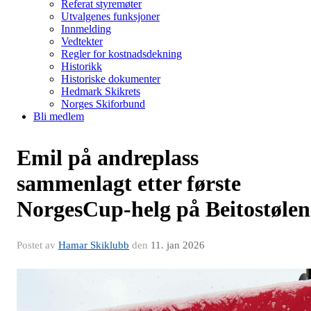
Referat styremøter
Utvalgenes funksjoner
Innmelding
Vedtekter
Regler for kostnadsdekning
Historikk
Historiske dokumenter
Hedmark Skikrets
Norges Skiforbund
Bli medlem
Emil på andreplass
sammenlagt etter første
NorgesCup-helg på Beitostølen
Postet av
Hamar Skiklubb
den
11. jan 2026