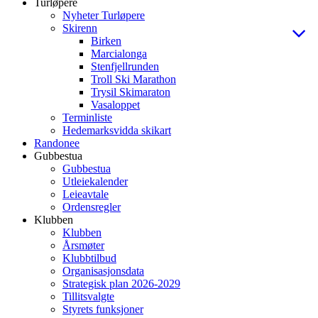
Turløpere
Nyheter Turløpere
Skirenn
Birken
Marcialonga
Stenfjellrunden
Troll Ski Marathon
Trysil Skimaraton
Vasaloppet
Terminliste
Hedemarksvidda skikart
Randonee
Gubbestua
Gubbestua
Utleiekalender
Leieavtale
Ordensregler
Klubben
Klubben
Årsmøter
Klubbtilbud
Organisasjonsdata
Strategisk plan 2026-2029
Tillitsvalgte
Styrets funksjoner