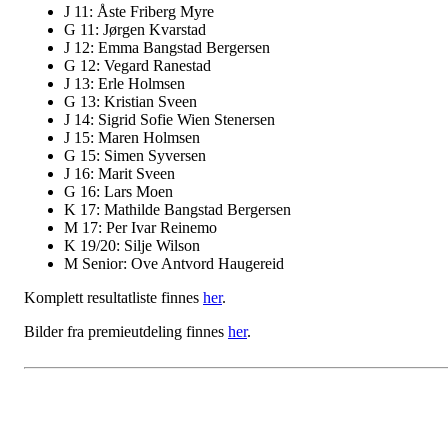
J 11: Åste Friberg Myre
G 11: Jørgen Kvarstad
J 12: Emma Bangstad Bergersen
G 12: Vegard Ranestad
J 13: Erle Holmsen
G 13: Kristian Sveen
J 14: Sigrid Sofie Wien Stenersen
J 15: Maren Holmsen
G 15: Simen Syversen
J 16: Marit Sveen
G 16: Lars Moen
K 17: Mathilde Bangstad Bergersen
M 17: Per Ivar Reinemo
K 19/20: Silje Wilson
M Senior: Ove Antvord Haugereid
Komplett resultatliste finnes
her
.
Bilder fra premieutdeling finnes
her
.