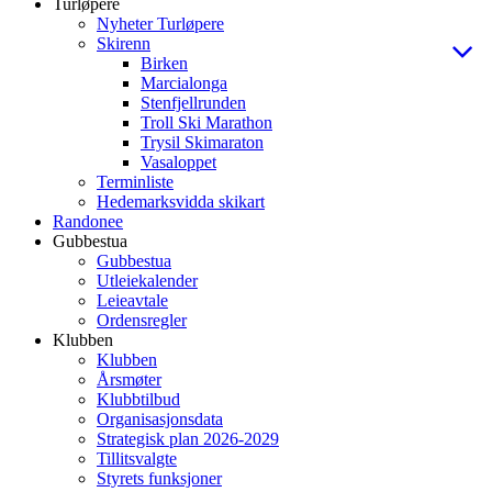
Turløpere
Nyheter Turløpere
Skirenn
Birken
Marcialonga
Stenfjellrunden
Troll Ski Marathon
Trysil Skimaraton
Vasaloppet
Terminliste
Hedemarksvidda skikart
Randonee
Gubbestua
Gubbestua
Utleiekalender
Leieavtale
Ordensregler
Klubben
Klubben
Årsmøter
Klubbtilbud
Organisasjonsdata
Strategisk plan 2026-2029
Tillitsvalgte
Styrets funksjoner