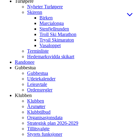
Turløpere
Nyheter Turløpere
Skirenn
Birken
Marcialonga
Stenfjellrunden
Troll Ski Marathon
Trysil Skimaraton
Vasaloppet
Terminliste
Hedemarksvidda skikart
Randonee
Gubbestua
Gubbestua
Utleiekalender
Leieavtale
Ordensregler
Klubben
Klubben
Årsmøter
Klubbtilbud
Organisasjonsdata
Strategisk plan 2026-2029
Tillitsvalgte
Styrets funksjoner