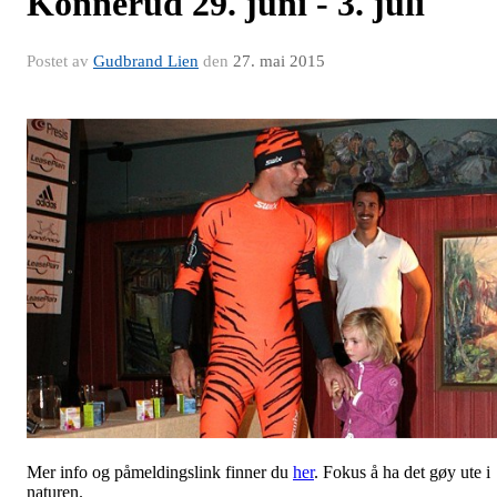
Konnerud 29. juni - 3. juli
Postet av
Gudbrand Lien
den
27. mai 2015
Mer info og påmeldingslink finner du
her
. Fokus å ha det gøy ute i
naturen.