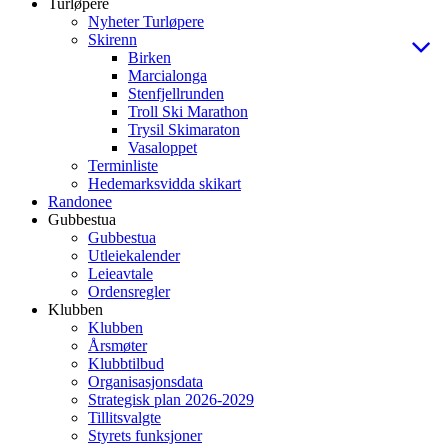
Turløpere
Nyheter Turløpere
Skirenn
Birken
Marcialonga
Stenfjellrunden
Troll Ski Marathon
Trysil Skimaraton
Vasaloppet
Terminliste
Hedemarksvidda skikart
Randonee
Gubbestua
Gubbestua
Utleiekalender
Leieavtale
Ordensregler
Klubben
Klubben
Årsmøter
Klubbtilbud
Organisasjonsdata
Strategisk plan 2026-2029
Tillitsvalgte
Styrets funksjoner