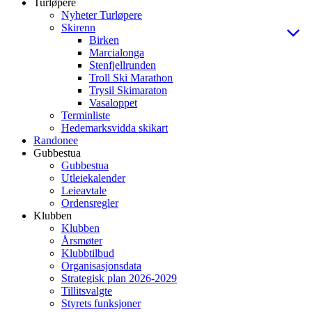
Turløpere
Nyheter Turløpere
Skirenn
Birken
Marcialonga
Stenfjellrunden
Troll Ski Marathon
Trysil Skimaraton
Vasaloppet
Terminliste
Hedemarksvidda skikart
Randonee
Gubbestua
Gubbestua
Utleiekalender
Leieavtale
Ordensregler
Klubben
Klubben
Årsmøter
Klubbtilbud
Organisasjonsdata
Strategisk plan 2026-2029
Tillitsvalgte
Styrets funksjoner