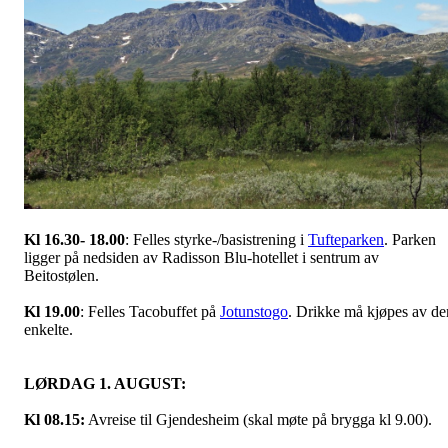
Kl 16.30- 18.00
: Felles styrke-/basistrening i
Tufteparken
. Parken
ligger på nedsiden av Radisson Blu-hotellet i sentrum av
Beitostølen.
Kl 19.00
: Felles Tacobuffet på
Jotunstogo
. Drikke må kjøpes av de
enkelte.
LØRDAG 1. AUGUST:
Kl 08.15:
Avreise til Gjendesheim (skal møte på brygga kl 9.00).