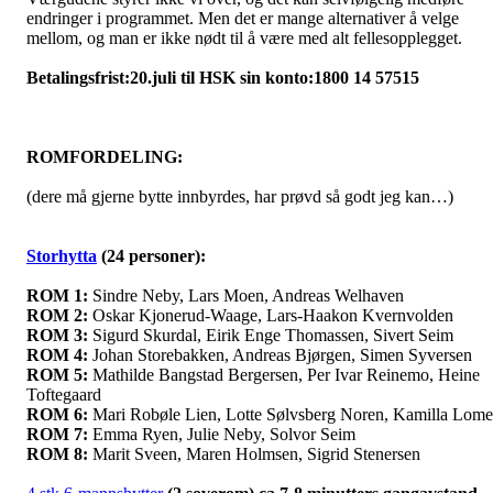
endringer i programmet. Men det er mange alternativer å velge
mellom, og man er ikke nødt til å være med alt fellesopplegget.
Betalingsfrist:20.juli til HSK sin konto:1800 14 57515
ROMFORDELING:
(dere må gjerne bytte innbyrdes, har prøvd så godt jeg kan…)
Storhytta
(24 personer):
ROM 1:
Sindre Neby, Lars Moen, Andreas Welhaven
ROM 2:
Oskar Kjonerud-Waage, Lars-Haakon Kvernvolden
ROM 3:
Sigurd Skurdal, Eirik Enge Thomassen, Sivert Seim
ROM 4:
Johan Storebakken, Andreas Bjørgen, Simen Syversen
ROM 5:
Mathilde Bangstad Bergersen, Per Ivar Reinemo, Heine
Toftegaard
ROM 6:
Mari Robøle Lien, Lotte Sølvsberg Noren, Kamilla Lome
ROM 7:
Emma Ryen, Julie Neby, Solvor Seim
ROM 8:
Marit Sveen, Maren Holmsen, Sigrid Stenersen