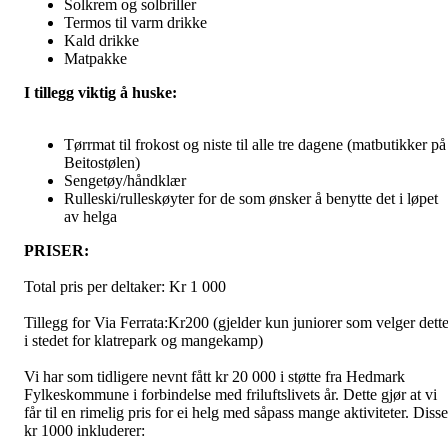
Solkrem og solbriller
Termos til varm drikke
Kald drikke
Matpakke
I tillegg viktig å huske:
Tørrmat til frokost og niste til alle tre dagene (matbutikker på
Beitostølen)
Sengetøy/håndklær
Rulleski/rulleskøyter for de som ønsker å benytte det i løpet
av helga
PRISER:
Total pris per deltaker: Kr 1 000
Tillegg for Via Ferrata:Kr200 (gjelder kun juniorer som velger dett
i stedet for klatrepark og mangekamp)
Vi har som tidligere nevnt fått kr 20 000 i støtte fra Hedmark
Fylkeskommune i forbindelse med friluftslivets år. Dette gjør at vi
får til en rimelig pris for ei helg med såpass mange aktiviteter. Disse
kr 1000 inkluderer: