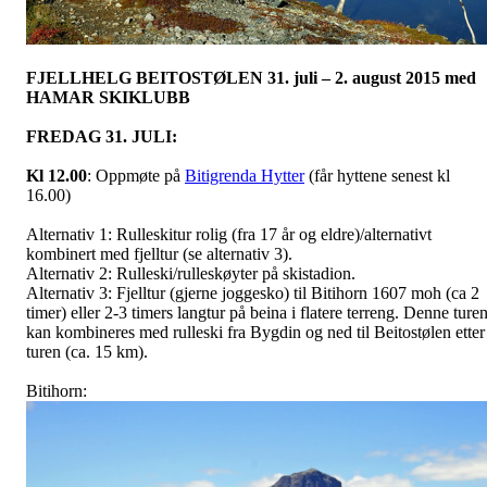
FJELLHELG BEITOSTØLEN 31. juli – 2. august 2015 med
HAMAR SKIKLUBB
FREDAG 31. JULI:
Kl 12.00
: Oppmøte på
Bitigrenda Hytter
(får hyttene senest kl
16.00)
Alternativ 1: Rulleskitur rolig (fra 17 år og eldre)/alternativt
kombinert med fjelltur (se alternativ 3).
Alternativ 2: Rulleski/rulleskøyter på skistadion.
Alternativ 3: Fjelltur (gjerne joggesko) til Bitihorn 1607 moh (ca 2
timer) eller 2-3 timers langtur på beina i flatere terreng. Denne ture
kan kombineres med rulleski fra Bygdin og ned til Beitostølen etter
turen (ca. 15 km).
Bitihorn: