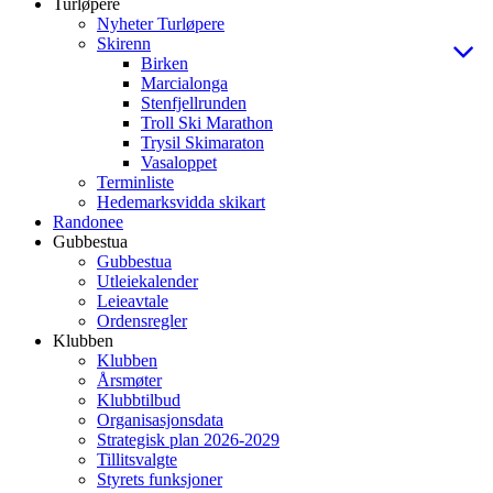
Turløpere
Nyheter Turløpere
Skirenn
Birken
Marcialonga
Stenfjellrunden
Troll Ski Marathon
Trysil Skimaraton
Vasaloppet
Terminliste
Hedemarksvidda skikart
Randonee
Gubbestua
Gubbestua
Utleiekalender
Leieavtale
Ordensregler
Klubben
Klubben
Årsmøter
Klubbtilbud
Organisasjonsdata
Strategisk plan 2026-2029
Tillitsvalgte
Styrets funksjoner