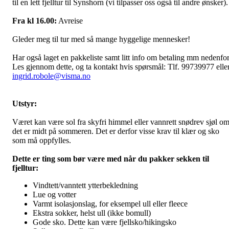
til en lett fjelltur til Synshorn (vi tilpasser oss også til andre ønsker).
Fra kl 16.00:
Avreise
Gleder meg til tur med så mange hyggelige mennesker!
Har også laget en pakkeliste samt litt info om betaling mm nedenfor
Les gjennom dette, og ta kontakt hvis spørsmål: Tlf. 99739977 elle
ingrid.robole@visma.no
Utstyr:
Været kan være sol fra skyfri himmel eller vannrett snødrev sjøl o
det er midt på sommeren. Det er derfor visse krav til klær og sko
som må oppfylles.
Dette er ting som bør være med når du pakker sekken til
fjelltur:
Vindtett/vanntett ytterbekledning
Lue og votter
Varmt isolasjonslag, for eksempel ull eller fleece
Ekstra sokker, helst ull (ikke bomull)
Gode sko. Dette kan være fjellsko/hikingsko