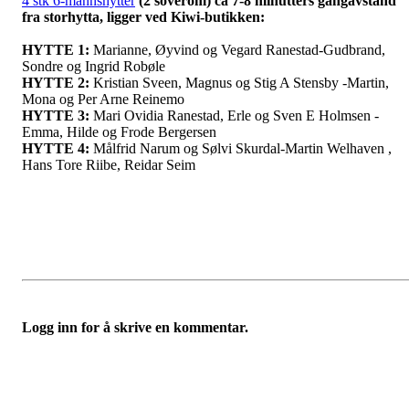
4 stk 6-mannshytter
(2 soverom) ca 7-8 minutters gangavstand
fra storhytta, ligger ved Kiwi-butikken:
HYTTE 1:
Marianne, Øyvind og Vegard Ranestad-Gudbrand,
Sondre og Ingrid Robøle
HYTTE 2:
Kristian Sveen, Magnus og Stig A Stensby -Martin,
Mona og Per Arne Reinemo
HYTTE 3:
Mari Ovidia Ranestad, Erle og Sven E Holmsen -
Emma, Hilde og Frode Bergersen
HYTTE 4:
Målfrid Narum og Sølvi Skurdal-Martin Welhaven ,
Hans Tore Riibe, Reidar Seim
Logg inn for å skrive en kommentar.