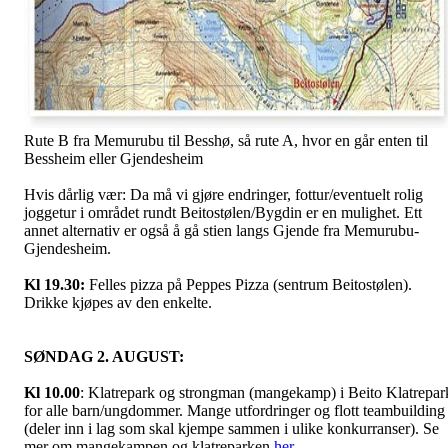
Rute B fra Memurubu til Besshø, så rute A, hvor en går enten til
Bessheim eller Gjendesheim
Hvis dårlig vær: Da må vi gjøre endringer, fottur/eventuelt rolig
joggetur i området rundt Beitostølen/Bygdin er en mulighet. Ett
annet alternativ er også å gå stien langs Gjende fra Memurubu-
Gjendesheim.
Kl 19.30:
Felles pizza på Peppes Pizza (sentrum Beitostølen).
Drikke kjøpes av den enkelte.
SØNDAG 2. AUGUST:
Kl 10.00
: Klatrepark og strongman (mangekamp) i Beito Klatrepar
for alle barn/ungdommer. Mange utfordringer og flott teambuilding
(deler inn i lag som skal kjempe sammen i ulike konkurranser). Se
mer om mangekampen og klatreparken
her
.