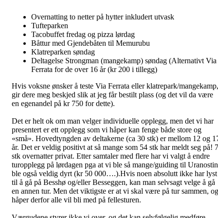
Overnatting to netter på hytter inkludert utvask
Tufteparken
Tacobuffet fredag og pizza lørdag
Båttur med Gjendebåten til Memurubu
Klatreparken søndag
Deltagelse Strongman (mangekamp) søndag (Alternativt Via
Ferrata for de over 16 år (kr 200 i tillegg)
Hvis voksne ønsker å teste Via Ferrata eller klatrepark/mangekamp
gir dere meg beskjed slik at jeg får bestilt plass (og det vil da være
en egenandel på kr 750 for dette).
Det er helt ok om man velger individuelle opplegg, men det vi har
presentert er ett opplegg som vi håper kan fenge både store og
«små». Hovedtyngden av deltakerne (ca 30 stk) er mellom 12 og 1
år. Det er veldig positivt at så mange som 54 stk har meldt seg på! 
stk overnatter privat. Etter samtaler med flere har vi valgt å endre
turopplegg på lørdagen pga at vi ble så mange/guiding til Uranosti
ble også veldig dyrt (kr 50 000….).Hvis noen absolutt ikke har lyst
til å gå på Besshø og/eller Besseggen, kan man selvsagt velge å gå
en annen tur. Men det viktigste er at vi skal være på tur sammen, o
håper derfor alle vil bli med på fellesturen.
Værgudene styrer ikke vi over, og det kan selvfølgelig medføre