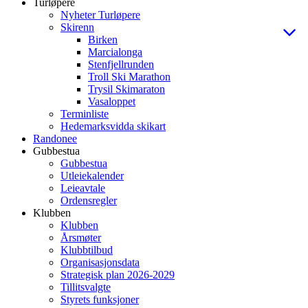
Turløpere
Nyheter Turløpere
Skirenn
Birken
Marcialonga
Stenfjellrunden
Troll Ski Marathon
Trysil Skimaraton
Vasaloppet
Terminliste
Hedemarksvidda skikart
Randonee
Gubbestua
Gubbestua
Utleiekalender
Leieavtale
Ordensregler
Klubben
Klubben
Årsmøter
Klubbtilbud
Organisasjonsdata
Strategisk plan 2026-2029
Tillitsvalgte
Styrets funksjoner