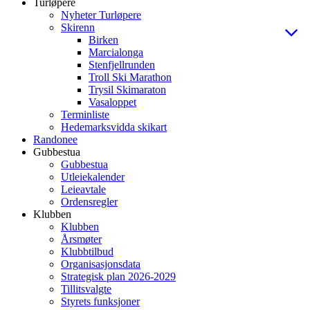
Turløpere
Nyheter Turløpere
Skirenn
Birken
Marcialonga
Stenfjellrunden
Troll Ski Marathon
Trysil Skimaraton
Vasaloppet
Terminliste
Hedemarksvidda skikart
Randonee
Gubbestua
Gubbestua
Utleiekalender
Leieavtale
Ordensregler
Klubben
Klubben
Årsmøter
Klubbtilbud
Organisasjonsdata
Strategisk plan 2026-2029
Tillitsvalgte
Styrets funksjoner