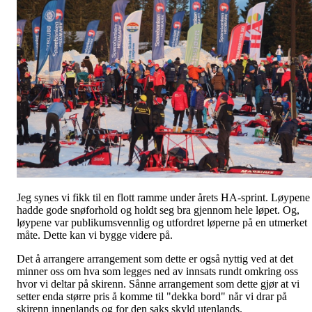
Jeg synes vi fikk til en flott ramme under årets HA-sprint. Løypene
hadde gode snøforhold og holdt seg bra gjennom hele løpet. Og,
løypene var publikumsvennlig og utfordret løperne på en utmerket
måte. Dette kan vi bygge videre på.
Det å arrangere arrangement som dette er også nyttig ved at det
minner oss om hva som legges ned av innsats rundt omkring oss
hvor vi deltar på skirenn. Sånne arrangement som dette gjør at vi
setter enda større pris å komme til "dekka bord" når vi drar på
skirenn innenlands og for den saks skyld utenlands.