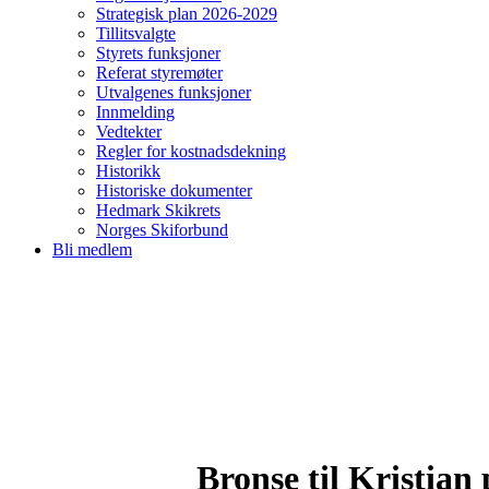
Strategisk plan 2026-2029
Tillitsvalgte
Styrets funksjoner
Referat styremøter
Utvalgenes funksjoner
Innmelding
Vedtekter
Regler for kostnadsdekning
Historikk
Historiske dokumenter
Hedmark Skikrets
Norges Skiforbund
Bli medlem
Bronse til Kristia