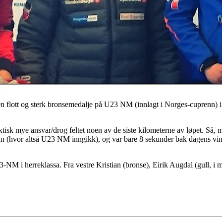
en flott og sterk bronsemedalje på U23 NM (innlagt i Norges-cuprenn) 
tisk mye ansvar/drog feltet noen av de siste kilometerne av løpet. Så, med
enn (hvor altså U23 NM inngikk), og var bare 8 sekunder bak dagens v
3-NM i herreklassa. Fra vestre Kristian (bronse),
Eirik Augdal
(gull, i 