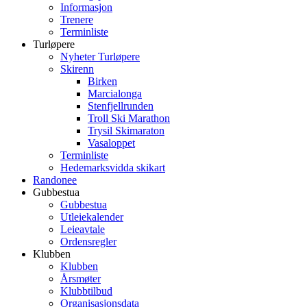
Informasjon
Trenere
Terminliste
Turløpere
Nyheter Turløpere
Skirenn
Birken
Marcialonga
Stenfjellrunden
Troll Ski Marathon
Trysil Skimaraton
Vasaloppet
Terminliste
Hedemarksvidda skikart
Randonee
Gubbestua
Gubbestua
Utleiekalender
Leieavtale
Ordensregler
Klubben
Klubben
Årsmøter
Klubbtilbud
Organisasjonsdata