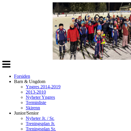
Veksle
navigasjon
Forsiden
Barn & Ungdom
Yngres 2014-2019
2013-2010
Nyheter Yngres
Terminliste
Skirenn
Junior/Senior
Nyheter Jr. / Sr.
Treningsplan Jr.
Treningsplan Sr.