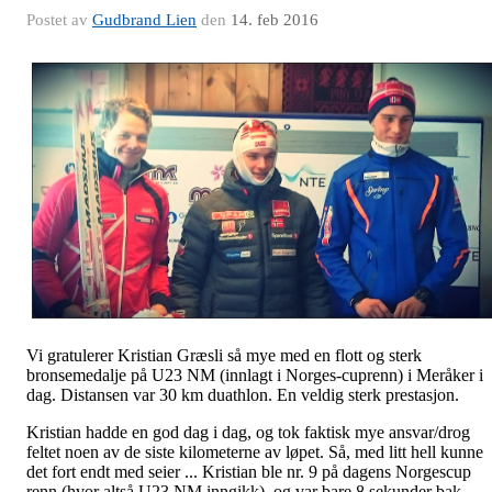
Postet av
Gudbrand Lien
den
14. feb 2016
Vi gratulerer Kristian Græsli så mye med en flott og sterk
bronsemedalje på U23 NM (innlagt i Norges-cuprenn) i Meråker i
dag. Distansen var 30 km duathlon. En veldig sterk prestasjon.
Kristian hadde en god dag i dag, og tok faktisk mye ansvar/drog
feltet noen av de siste kilometerne av løpet. Så, med litt hell kunne
det fort endt med seier ... Kristian ble nr. 9 på dagens Norgescup
renn (hvor altså U23 NM inngikk), og var bare 8 sekunder bak