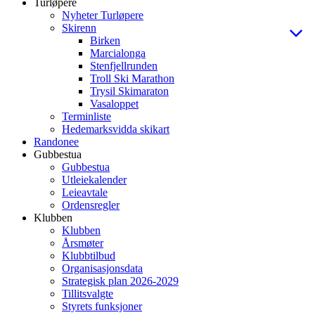
Turløpere
Nyheter Turløpere
Skirenn
Birken
Marcialonga
Stenfjellrunden
Troll Ski Marathon
Trysil Skimaraton
Vasaloppet
Terminliste
Hedemarksvidda skikart
Randonee
Gubbestua
Gubbestua
Utleiekalender
Leieavtale
Ordensregler
Klubben
Klubben
Årsmøter
Klubbtilbud
Organisasjonsdata
Strategisk plan 2026-2029
Tillitsvalgte
Styrets funksjoner