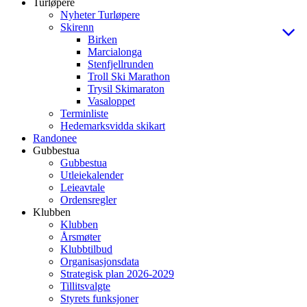
Turløpere
Nyheter Turløpere
Skirenn
Birken
Marcialonga
Stenfjellrunden
Troll Ski Marathon
Trysil Skimaraton
Vasaloppet
Terminliste
Hedemarksvidda skikart
Randonee
Gubbestua
Gubbestua
Utleiekalender
Leieavtale
Ordensregler
Klubben
Klubben
Årsmøter
Klubbtilbud
Organisasjonsdata
Strategisk plan 2026-2029
Tillitsvalgte
Styrets funksjoner