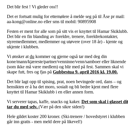
Det blir fest ! Vi gleder oss!!
Det er fortsatt mulig for etternølere å melde seg på til Åse pr mail:
aa-kong@online.no eller sms til mobil: 90895908
Festen er ment for alle som på sitt vis er knyttet til Hamar Skiklubb.
Det blir en fin blanding av foreldre, trenere, foreldrekontakter,
styremedlemmer, medlemmer og utøvere (over 18 år) - kjente og
ukjente i klubben.
Vi ønsker at
du
kommer og gjerne også tar med deg din
kone/mann/kjæreste/partner/venninne/venn/samboer eller liknende
(som ikke må være medlem) og blir med på fest. Sammen skal vi
skape futt, fres og fjas på
Gubbestua 9. april 2016 kl. 19.00.
Det blir lagt opp til spising, prat, noen bevingede ord, dans – og
hensikten er å ha det moro, sosialt og bli bedre kjent med flere
knyttet til Hamar Skiklubb i en eller annen form.
Vi serverer tapas, kaffe, snacks og kaker.
Det som skal i glasset dit
tar du med selv.
(Vær på den sikre siden!)
Hele gildet koster 200 kroner. (Ski-trenere / hovedstyret i klubben
går inn gratis - men meld dere på likevel!)