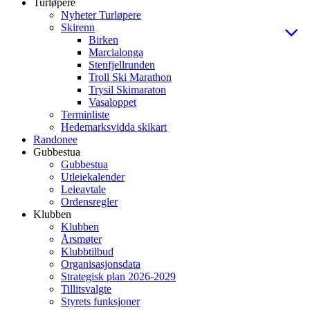
Turløpere
Nyheter Turløpere
Skirenn
Birken
Marcialonga
Stenfjellrunden
Troll Ski Marathon
Trysil Skimaraton
Vasaloppet
Terminliste
Hedemarksvidda skikart
Randonee
Gubbestua
Gubbestua
Utleiekalender
Leieavtale
Ordensregler
Klubben
Klubben
Årsmøter
Klubbtilbud
Organisasjonsdata
Strategisk plan 2026-2029
Tillitsvalgte
Styrets funksjoner