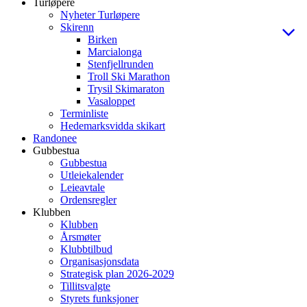
Turløpere
Nyheter Turløpere
Skirenn
Birken
Marcialonga
Stenfjellrunden
Troll Ski Marathon
Trysil Skimaraton
Vasaloppet
Terminliste
Hedemarksvidda skikart
Randonee
Gubbestua
Gubbestua
Utleiekalender
Leieavtale
Ordensregler
Klubben
Klubben
Årsmøter
Klubbtilbud
Organisasjonsdata
Strategisk plan 2026-2029
Tillitsvalgte
Styrets funksjoner