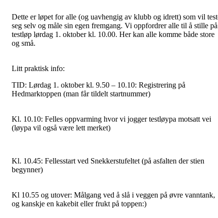
Dette er løpet for alle (og uavhengig av klubb og idrett) som vil test
seg selv og måle sin egen fremgang. Vi oppfordrer alle til å stille på
testløp lørdag 1. oktober kl. 10.00. Her kan alle komme både store
og små.
Litt praktisk info:
TID: Lørdag 1. oktober kl. 9.50 – 10.10: Registrering på
Hedmarktoppen (man får tildelt startnummer)
Kl. 10.10: Felles oppvarming hvor vi jogger testløypa motsatt vei
(løypa vil også være lett merket)
Kl. 10.45: Fellesstart ved Snekkerstufeltet (på asfalten der stien
begynner)
Kl 10.55 og utover: Målgang ved å slå i veggen på øvre vanntank,
og kanskje en kakebit eller frukt på toppen:)