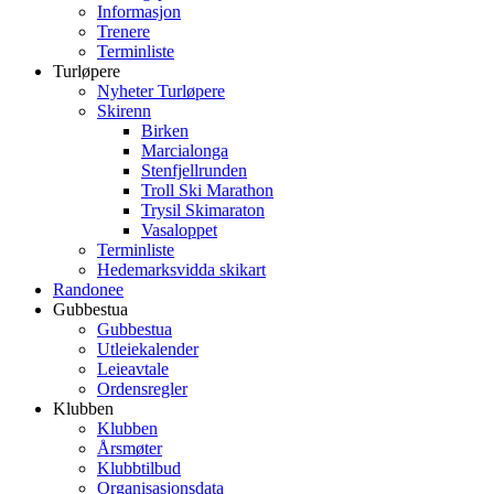
Informasjon
Trenere
Terminliste
Turløpere
Nyheter Turløpere
Skirenn
Birken
Marcialonga
Stenfjellrunden
Troll Ski Marathon
Trysil Skimaraton
Vasaloppet
Terminliste
Hedemarksvidda skikart
Randonee
Gubbestua
Gubbestua
Utleiekalender
Leieavtale
Ordensregler
Klubben
Klubben
Årsmøter
Klubbtilbud
Organisasjonsdata