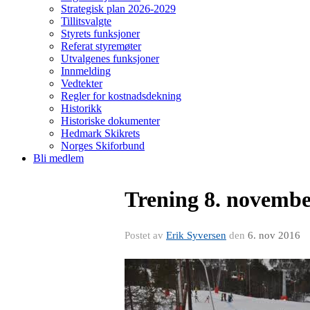
Strategisk plan 2026-2029
Tillitsvalgte
Styrets funksjoner
Referat styremøter
Utvalgenes funksjoner
Innmelding
Vedtekter
Regler for kostnadsdekning
Historikk
Historiske dokumenter
Hedmark Skikrets
Norges Skiforbund
Bli medlem
Trening 8. novembe
Postet av
Erik Syversen
den
6. nov 2016