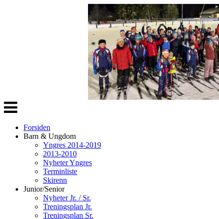
Veksle
navigasjon
Forsiden
Barn & Ungdom
Yngres 2014-2019
2013-2010
Nyheter Yngres
Terminliste
Skirenn
Junior/Senior
Nyheter Jr. / Sr.
Treningsplan Jr.
Treningsplan Sr.