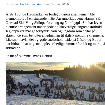
Postet av
Andre Kvarstad
den
29. des 2016
Årets Tour de Hedmarken er ferdig og årets arrangement ble
gjennomført på en strålende måte. Arrangørklubbene Hamar SK,
Ottestad Ski, Vang Skiløperforening og Nordbygda Ski har levert
plettfrie arrangement under gode og likeverdige langrennsforhold.
Jeg opplever mange fornøyde barn og ungdom som deltar på
skirenn og som benytter anledningen til skileik mellom skirennene.
Lite snø i lavlandet og gode snøforhold både på Gåsbu og Budor
har bidratt til at ungene opplever herlige rammer for lek og moro på
skistadion.
"Kult på skirenn" synes Henrik