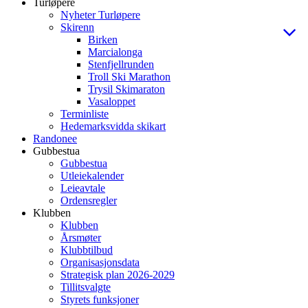
Turløpere
Nyheter Turløpere
Skirenn
Birken
Marcialonga
Stenfjellrunden
Troll Ski Marathon
Trysil Skimaraton
Vasaloppet
Terminliste
Hedemarksvidda skikart
Randonee
Gubbestua
Gubbestua
Utleiekalender
Leieavtale
Ordensregler
Klubben
Klubben
Årsmøter
Klubbtilbud
Organisasjonsdata
Strategisk plan 2026-2029
Tillitsvalgte
Styrets funksjoner