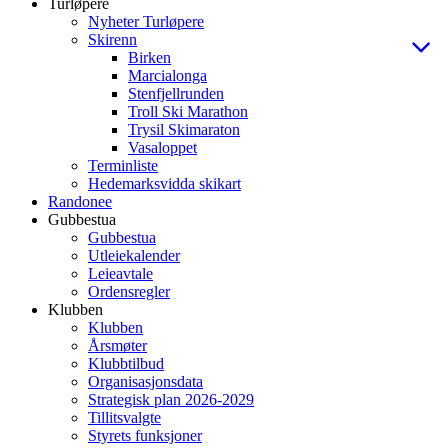
Turløpere
Nyheter Turløpere
Skirenn
Birken
Marcialonga
Stenfjellrunden
Troll Ski Marathon
Trysil Skimaraton
Vasaloppet
Terminliste
Hedemarksvidda skikart
Randonee
Gubbestua
Gubbestua
Utleiekalender
Leieavtale
Ordensregler
Klubben
Klubben
Årsmøter
Klubbtilbud
Organisasjonsdata
Strategisk plan 2026-2029
Tillitsvalgte
Styrets funksjoner