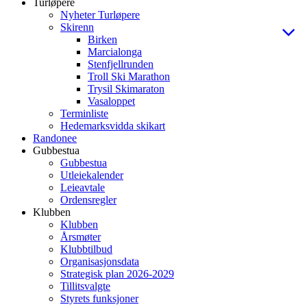
Turløpere
Nyheter Turløpere
Skirenn
Birken
Marcialonga
Stenfjellrunden
Troll Ski Marathon
Trysil Skimaraton
Vasaloppet
Terminliste
Hedemarksvidda skikart
Randonee
Gubbestua
Gubbestua
Utleiekalender
Leieavtale
Ordensregler
Klubben
Klubben
Årsmøter
Klubbtilbud
Organisasjonsdata
Strategisk plan 2026-2029
Tillitsvalgte
Styrets funksjoner