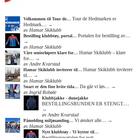
Tour de Hedmarken er
Velkommen til Tour de…
Hedmark…
→
av
Hamar Skiklubb
Portalen for bestilling av…
Bestilling klubbtøy, portal…
→
av
Hamar Skiklubb
Hamar Skiklubb – klare
Våre seniorløpere klare for…
for…
→
av
Andre Kvarstad
Hamar Skiklubb inviterer
Hamar Skiklubb inviterer til…
til…
→
av
Hamar Skiklubb
Da går vi løs…
→
Snart er den fine hvite tida…
av
Ingrid Robøle
Klubbjakke - dunejakke
BESTILLINGSRUNDEN ER STENGT.…
→
av
Andre Kvarstad
Vi ønsker alle…
→
Påmelding miljøsamling…
av
Hamar Skiklubb
Nytt klubbtøy - Vi bytter til…
Bestillingsportalen for nytt…
→