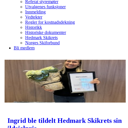
Referat styremøter
Utvalgenes funksjoner
Innmelding
Vedtekter
Regler for kostnadsdekning
Historikk
Historiske dokumenter
Hedmark Skikrets
Norges Skiforbund
Bli medlem
Ingrid ble tildelt Hedmark Skikrets sin