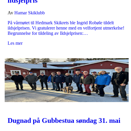
ildsjelpris
Av
Hamar Skiklubb
På vårmøtet til Hedmark Skikrets ble Ingrid Robøle tildelt
ildsjelprisen. Vi gratulerer henne med en velfortjent utmerkelse!
Begrunnelse for tildeling av Ildsjelprisen:…
Les mer
Dugnad på Gubbestua søndag 31. mai