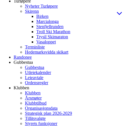
Turløpere
Nyheter Turløpere
Skirenn
Birken
Marcialonga
Stenfjellrunden
Troll Ski Marathon
Trysil Skimaraton
Vasaloppet
Terminliste
Hedemarksvidda skikart
Randonee
Gubbestua
Gubbestua
Utleiekalender
Leieavtale
Ordensregler
Klubben
Klubben
Årsmøter
Klubbtilbud
Organisasjonsdata
Strategisk plan 2026-2029
Tillitsvalgte
Styrets funksjoner