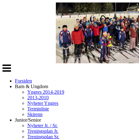
Veksle
navigasjon
Forsiden
Barn & Ungdom
Yngres 2014-2019
2013-2010
Nyheter Yngres
Terminliste
Skirenn
Junior/Senior
Nyheter Jr. / Sr.
Treningsplan Jr.
Treningsplan Sr.