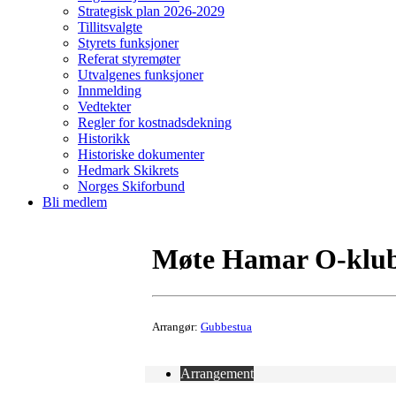
Strategisk plan 2026-2029
Tillitsvalgte
Styrets funksjoner
Referat styremøter
Utvalgenes funksjoner
Innmelding
Vedtekter
Regler for kostnadsdekning
Historikk
Historiske dokumenter
Hedmark Skikrets
Norges Skiforbund
Bli medlem
Møte Hamar O-klu
Arrangør:
Gubbestua
Arrangement