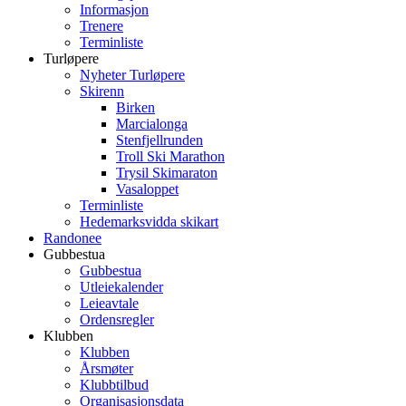
Informasjon
Trenere
Terminliste
Turløpere
Nyheter Turløpere
Skirenn
Birken
Marcialonga
Stenfjellrunden
Troll Ski Marathon
Trysil Skimaraton
Vasaloppet
Terminliste
Hedemarksvidda skikart
Randonee
Gubbestua
Gubbestua
Utleiekalender
Leieavtale
Ordensregler
Klubben
Klubben
Årsmøter
Klubbtilbud
Organisasjonsdata