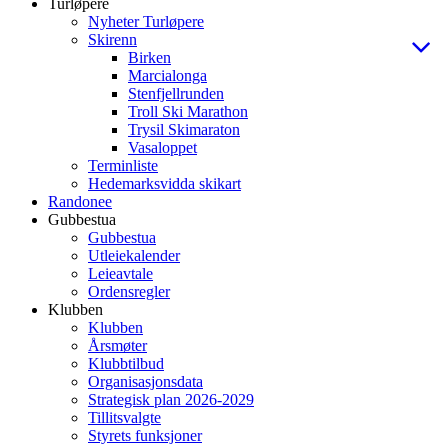
Turløpere
Nyheter Turløpere
Skirenn
Birken
Marcialonga
Stenfjellrunden
Troll Ski Marathon
Trysil Skimaraton
Vasaloppet
Terminliste
Hedemarksvidda skikart
Randonee
Gubbestua
Gubbestua
Utleiekalender
Leieavtale
Ordensregler
Klubben
Klubben
Årsmøter
Klubbtilbud
Organisasjonsdata
Strategisk plan 2026-2029
Tillitsvalgte
Styrets funksjoner