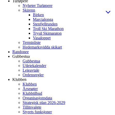
Turløpere
Nyheter Turløpere
Skirenn
Birken
Marcialonga
Stenfjellrunden
Troll Ski Marathon
Trysil Skimaraton
Vasaloppet
Terminliste
Hedemarksvidda skikart
Randonee
Gubbestua
Gubbestua
Utleiekalender
Leieavtale
Ordensregler
Klubben
Klubben
Årsmøter
Klubbtilbud
Organisasjonsdata
Strategisk plan 2026-2029
Tillitsvalgte
Styrets funksjoner