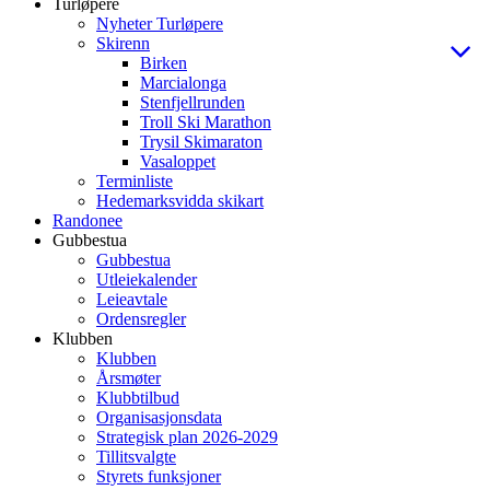
Turløpere
Nyheter Turløpere
Skirenn
Birken
Marcialonga
Stenfjellrunden
Troll Ski Marathon
Trysil Skimaraton
Vasaloppet
Terminliste
Hedemarksvidda skikart
Randonee
Gubbestua
Gubbestua
Utleiekalender
Leieavtale
Ordensregler
Klubben
Klubben
Årsmøter
Klubbtilbud
Organisasjonsdata
Strategisk plan 2026-2029
Tillitsvalgte
Styrets funksjoner