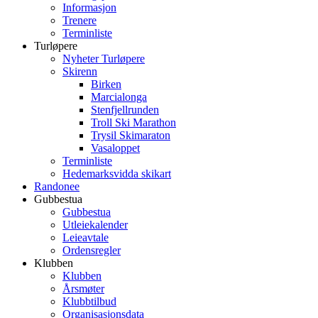
Informasjon
Trenere
Terminliste
Turløpere
Nyheter Turløpere
Skirenn
Birken
Marcialonga
Stenfjellrunden
Troll Ski Marathon
Trysil Skimaraton
Vasaloppet
Terminliste
Hedemarksvidda skikart
Randonee
Gubbestua
Gubbestua
Utleiekalender
Leieavtale
Ordensregler
Klubben
Klubben
Årsmøter
Klubbtilbud
Organisasjonsdata