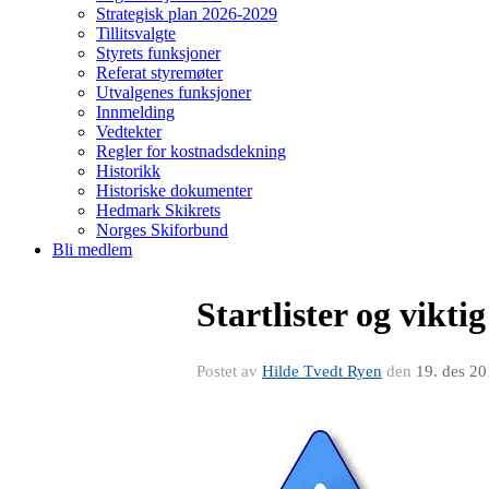
Strategisk plan 2026-2029
Tillitsvalgte
Styrets funksjoner
Referat styremøter
Utvalgenes funksjoner
Innmelding
Vedtekter
Regler for kostnadsdekning
Historikk
Historiske dokumenter
Hedmark Skikrets
Norges Skiforbund
Bli medlem
Startlister og vikt
Postet av
Hilde Tvedt Ryen
den
19. des 2