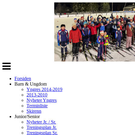
Veksle
navigasjon
Forsiden
Barn & Ungdom
Yngres 2014-2019
2013-2010
Nyheter Yngres
Terminliste
Skirenn
Junior/Senior
Nyheter Jr. / Sr.
Treningsplan Jr.
Treningsplan Sr.