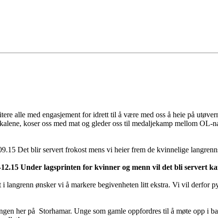
tere alle med engasjement for idrett til å være med oss å heie på utøve
lokalene, koser oss med mat og gleder oss til medaljekamp mellom OL-
.15 Det blir servert frokost mens vi heier frem de kvinnelige langrenns
.15 Under lagsprinten for kvinner og menn vil det bli servert kaff
 i langrenn ønsker vi å markere begivenheten litt ekstra. Vi vil derfor 
gjengen her på Storhamar. Unge som gamle oppfordres til å møte opp i b