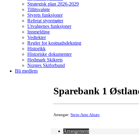
Strategisk plan 2026-2029
Tillitsvalgte
Styrets funksjoner
Referat styremøter
Utvalgenes funksjoner
Innmelding
Vedtekter
Regler for kostnadsdekning
Historikk
Historiske dokumenter
Hedmark Skikrets
Norges Skiforbund
Bli medlem
Sparebank 1 Østlande
Arrangør:
Stein-Arne Alnæs
Arrangement