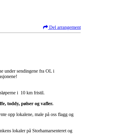
Del arrangement
rne under sendingene fra OL i
nasjonene!
løperne i 10 km fristil.
e, toddy, pølser og vafler.
pynte opp lokalene, male på oss flagg og
ankens lokaler på Storhamarsenteret og