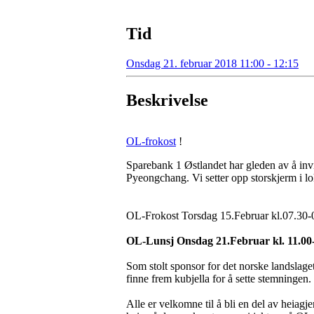
Tid
Onsdag 21. februar 2018 11:00 - 12:15
Beskrivelse
OL-frokost
!
Sparebank 1 Østlandet har gleden av å invi
Pyeongchang. Vi setter opp storskjerm i 
OL-Frokost Torsdag 15.Februar kl.07.30-09
OL-Lunsj Onsdag 21.Februar kl. 11.00-12
Som stolt sponsor for det norske landslaget
finne frem kubjella for å sette stemningen.
Alle er velkomne til å bli en del av heia