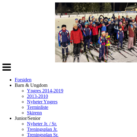
Veksle
navigasjon
Forsiden
Barn & Ungdom
Yngres 2014-2019
2013-2010
Nyheter Yngres
Terminliste
Skirenn
Junior/Senior
Nyheter Jr. / Sr.
Treningsplan Jr.
Treningsplan Sr.