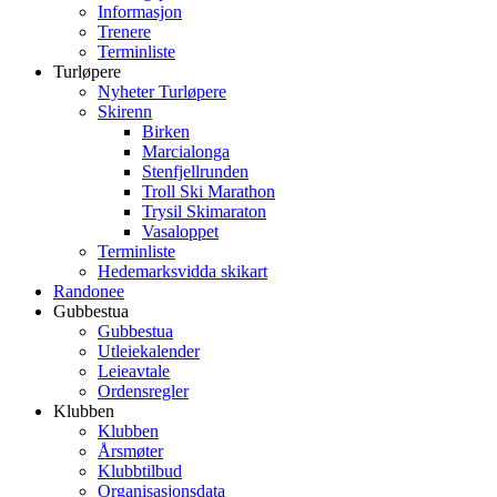
Informasjon
Trenere
Terminliste
Turløpere
Nyheter Turløpere
Skirenn
Birken
Marcialonga
Stenfjellrunden
Troll Ski Marathon
Trysil Skimaraton
Vasaloppet
Terminliste
Hedemarksvidda skikart
Randonee
Gubbestua
Gubbestua
Utleiekalender
Leieavtale
Ordensregler
Klubben
Klubben
Årsmøter
Klubbtilbud
Organisasjonsdata