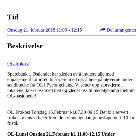
Tid
Onsdag 21. februar 2018 11:00 - 12:15
Del arrangeme
Beskrivelse
OL-frokost
!
Sparebank 1 Østlandet har gleden av å invitere alle med
engasjement for idrett til å være med oss å heie på utøverne under
sendingene fra OL i Pyeongchang. Vi setter opp storskjerm i
lokalene, koser oss med mat og gleder oss til medaljekamp mellom
OL-nasjonene!
OL-Frokost Torsdag 15.Februar kl.07.30-09.15 Det blir servert
frokost mens vi heier frem de kvinnelige langrennsløperne i 10 km
fristil.
OL-Lunsj Onsdag 21.Februar kl. 11.00-12.15 Under