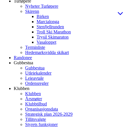
Turløpere
Nyheter Turløpere
Skirenn
Birken
Marcialonga
Stenfjellrunden
Troll Ski Marathon
Trysil Skimaraton
Vasaloppet
Terminliste
Hedemarksvidda skikart
Randonee
Gubbestua
Gubbestua
Utleiekalender
Leieavtale
Ordensregler
Klubben
Klubben
Årsmøter
Klubbtilbud
Organisasjonsdata
Strategisk plan 2026-2029
Tillitsvalgte
Styrets funksjoner