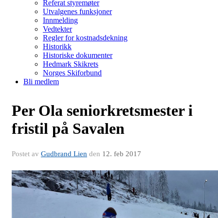
Referat styremøter
Utvalgenes funksjoner
Innmelding
Vedtekter
Regler for kostnadsdekning
Historikk
Historiske dokumenter
Hedmark Skikrets
Norges Skiforbund
Bli medlem
Per Ola seniorkretsmester i
fristil på Savalen
Postet av
Gudbrand Lien
den
12. feb 2017