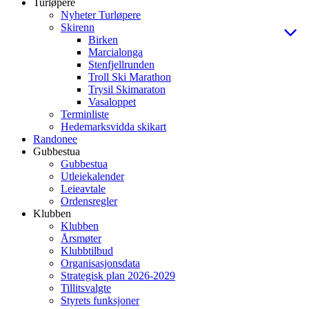
Turløpere
Nyheter Turløpere
Skirenn
Birken
Marcialonga
Stenfjellrunden
Troll Ski Marathon
Trysil Skimaraton
Vasaloppet
Terminliste
Hedemarksvidda skikart
Randonee
Gubbestua
Gubbestua
Utleiekalender
Leieavtale
Ordensregler
Klubben
Klubben
Årsmøter
Klubbtilbud
Organisasjonsdata
Strategisk plan 2026-2029
Tillitsvalgte
Styrets funksjoner