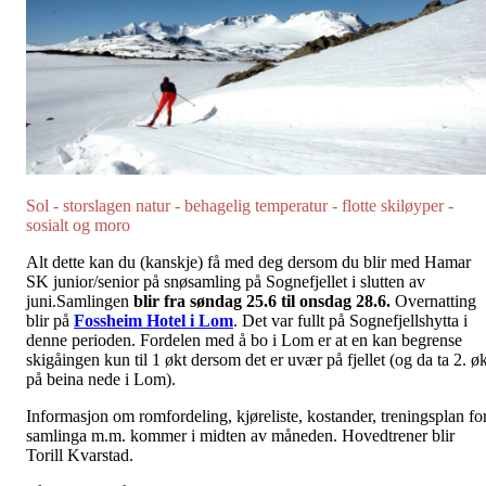
Sol - storslagen natur - behagelig temperatur - flotte skiløyper -
sosialt og moro
Alt dette kan du (kanskje) få med deg dersom du blir med Hamar
SK junior/senior på snøsamling på Sognefjellet i slutten av
juni.Samlingen
blir fra søndag 25.6 til onsdag 28.6.
Overnatting
blir på
Fossheim Hotel i Lom
. Det var fullt på Sognefjellshytta i
denne perioden. Fordelen med å bo i Lom er at en kan begrense
skigåingen kun til 1 økt dersom det er uvær på fjellet (og da ta 2. øk
på beina nede i Lom).
Informasjon om romfordeling, kjøreliste, kostander, treningsplan fo
samlinga m.m. kommer i midten av måneden. Hovedtrener blir
Torill Kvarstad.