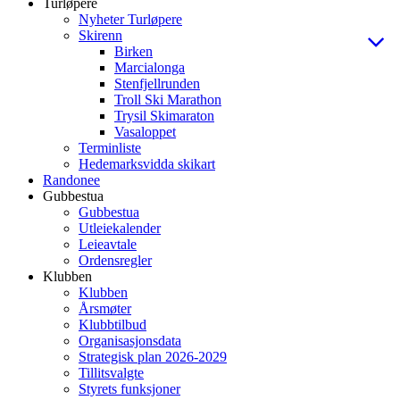
Turløpere
Nyheter Turløpere
Skirenn
Birken
Marcialonga
Stenfjellrunden
Troll Ski Marathon
Trysil Skimaraton
Vasaloppet
Terminliste
Hedemarksvidda skikart
Randonee
Gubbestua
Gubbestua
Utleiekalender
Leieavtale
Ordensregler
Klubben
Klubben
Årsmøter
Klubbtilbud
Organisasjonsdata
Strategisk plan 2026-2029
Tillitsvalgte
Styrets funksjoner