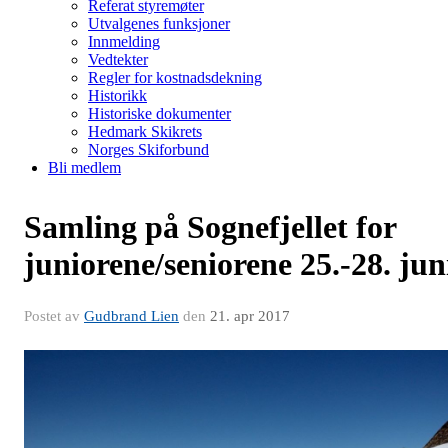
Referat styremøter
Utvalgenes funksjoner
Innmelding
Vedtekter
Regler for kostnadsdekning
Historikk
Historiske dokumenter
Hedmark Skikrets
Norges Skiforbund
Bli medlem
Samling på Sognefjellet for
juniorene/seniorene 25.-28. jun
Postet av
Gudbrand Lien
den
21. apr 2017