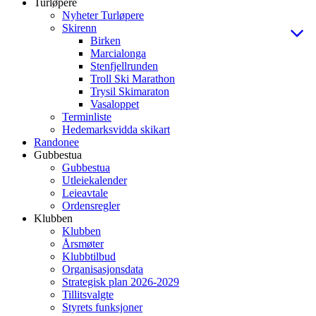
Turløpere
Nyheter Turløpere
Skirenn
Birken
Marcialonga
Stenfjellrunden
Troll Ski Marathon
Trysil Skimaraton
Vasaloppet
Terminliste
Hedemarksvidda skikart
Randonee
Gubbestua
Gubbestua
Utleiekalender
Leieavtale
Ordensregler
Klubben
Klubben
Årsmøter
Klubbtilbud
Organisasjonsdata
Strategisk plan 2026-2029
Tillitsvalgte
Styrets funksjoner