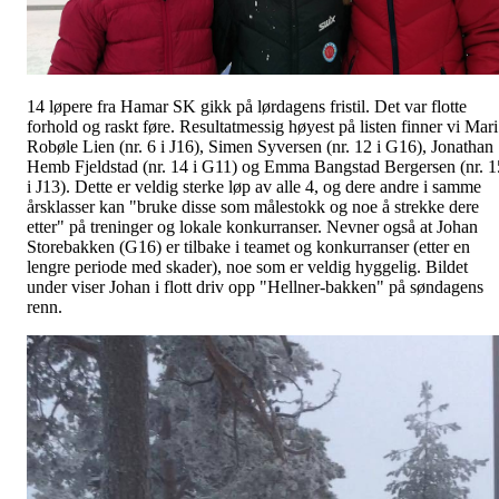
14 løpere fra Hamar SK gikk på lørdagens fristil. Det var flotte
forhold og raskt føre. Resultatmessig høyest på listen finner vi Mari
Robøle Lien (nr. 6 i J16), Simen Syversen (nr. 12 i G16), Jonathan
Hemb Fjeldstad (nr. 14 i G11) og Emma Bangstad Bergersen (nr. 1
i J13). Dette er veldig sterke løp av alle 4, og dere andre i samme
årsklasser kan "bruke disse som målestokk og noe å strekke dere
etter" på treninger og lokale konkurranser. Nevner også at Johan
Storebakken (G16) er tilbake i teamet og konkurranser (etter en
lengre periode med skader), noe som er veldig hyggelig. Bildet
under viser Johan i flott driv opp "Hellner-bakken" på søndagens
renn.