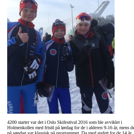
4200 starter var det i Oslo Skifestival 2016 som ble avviklet i
Holmenkollen med fristil på lørdag for de i alderen 9-16 år, mens d
på søndag var klassisk på programmet. Da med stafett for de 14 år