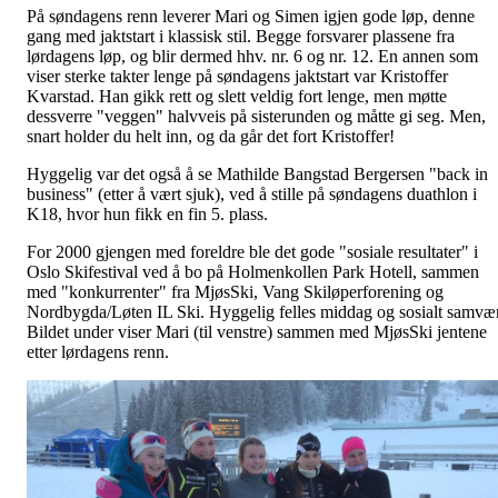
På søndagens renn leverer Mari og Simen igjen gode løp, denne
gang med jaktstart i klassisk stil. Begge forsvarer plassene fra
lørdagens løp, og blir dermed hhv. nr. 6 og nr. 12. En annen som
viser sterke takter lenge på søndagens jaktstart var Kristoffer
Kvarstad. Han gikk rett og slett veldig fort lenge, men møtte
dessverre "veggen" halvveis på sisterunden og måtte gi seg. Men,
snart holder du helt inn, og da går det fort Kristoffer!
Hyggelig var det også å se Mathilde Bangstad Bergersen "back in
business" (etter å vært sjuk), ved å stille på søndagens duathlon i
K18, hvor hun fikk en fin 5. plass.
For 2000 gjengen med foreldre ble det gode "sosiale resultater" i
Oslo Skifestival ved å bo på Holmenkollen Park Hotell, sammen
med "konkurrenter" fra MjøsSki, Vang Skiløperforening og
Nordbygda/Løten IL Ski. Hyggelig felles middag og sosialt samvær
Bildet under viser Mari (til venstre) sammen med MjøsSki jentene
etter lørdagens renn.