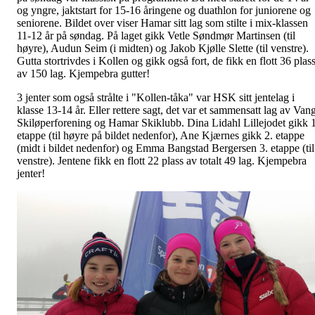
og yngre, jaktstart for 15-16 åringene og duathlon for juniorene og
seniorene. Bildet over viser Hamar sitt lag som stilte i mix-klassen
11-12 år på søndag. På laget gikk Vetle Søndmør Martinsen (til
høyre), Audun Seim (i midten) og Jakob Kjølle Slette (til venstre).
Gutta stortrivdes i Kollen og gikk også fort, de fikk en flott 36 plas
av 150 lag. Kjempebra gutter!
3 jenter som også strålte i "Kollen-tåka" var HSK sitt jentelag i
klasse 13-14 år. Eller rettere sagt, det var et sammensatt lag av Van
Skiløperforening og Hamar Skiklubb. Dina Lidahl Lillejodet gikk 1
etappe (til høyre på bildet nedenfor), Ane Kjærnes gikk 2. etappe
(midt i bildet nedenfor) og Emma Bangstad Bergersen 3. etappe (til
venstre). Jentene fikk en flott 22 plass av totalt 49 lag. Kjempebra
jenter!