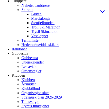
Turløpere
Nyheter Turløpere
Skirenn
Birken
Marcialonga
Stenfjellrunden
Troll Ski Marathon
Trysil Skimaraton
Vasaloppet
Terminliste
Hedemarksvidda skikart
Randonee
Gubbestua
Gubbestua
Utleiekalender
Leieavtale
Ordensregler
Klubben
Klubben
Årsmøter
Klubbtilbud
Organisasjonsdata
Strategisk plan 2026-2029
Tillitsvalgte
Styrets funksjoner